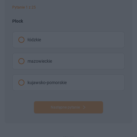
ł
z
Pytanie 1 z 25
u
o
d
u
Płock
łódzkie
mazowieckie
kujawsko-pomorskie
Następne pytanie