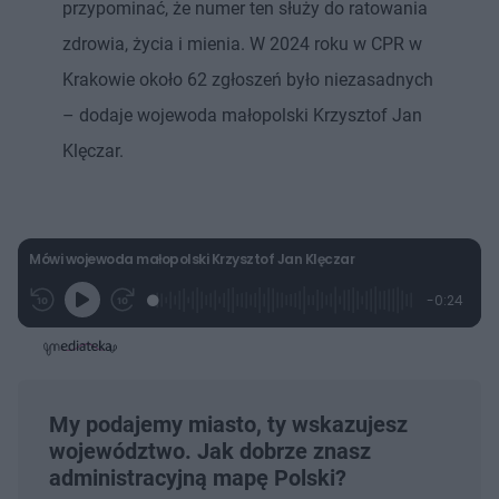
przypominać, że numer ten służy do ratowania
zdrowia, życia i mienia. W 2024 roku w CPR w
Krakowie około 62 zgłoszeń było niezasadnych
– dodaje wojewoda małopolski Krzysztof Jan
Klęczar.
Mówi wojewoda małopolski Krzysztof Jan Klęczar
L
P
P
P
-
0:24
G
o
r
r
o
z
r
a
z
z
o
a
d
e
e
s
j
t
e
w
w
a
d
i
i
ł
:
ń
ń
y
c
6
1
1
z
2
0
0
My podajemy miasto, ty wskazujesz
a
s
.
s
s
Â
województwo. Jak dobrze znasz
3
d
d
5
o
o
administracyjną mapę Polski?
%
t
p
u
r