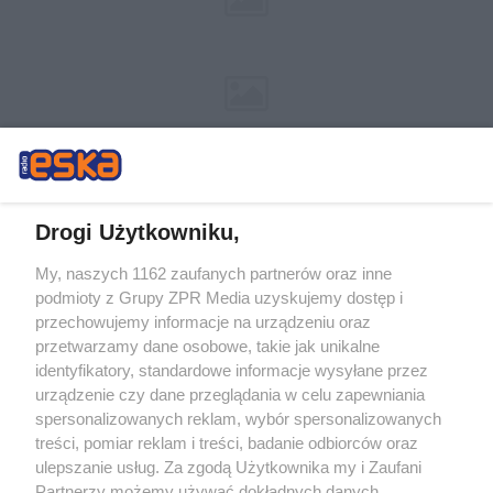
Drogi Użytkowniku,
My, naszych 1162 zaufanych partnerów oraz inne
Żaden utwór zamieszczony w serwisie nie może być powielany i
podmioty z Grupy ZPR Media uzyskujemy dostęp i
rozpowszechniany lub dalej rozpowszechniany w jakikolwiek sposób (w
tym także elektroniczny lub mechaniczny) na jakimkolwiek polu
przechowujemy informacje na urządzeniu oraz
eksploatacji w jakiejkolwiek formie, włącznie z umieszczaniem w Internecie
przetwarzamy dane osobowe, takie jak unikalne
bez pisemnej zgody właściciela praw. Jakiekolwiek użycie lub
wykorzystanie utworów w całości lub w części z naruszeniem prawa, tzn.
identyfikatory, standardowe informacje wysyłane przez
bez właściwej zgody, jest zabronione pod groźbą kary i może być ścigane
urządzenie czy dane przeglądania w celu zapewniania
prawnie.
spersonalizowanych reklam, wybór spersonalizowanych
treści, pomiar reklam i treści, badanie odbiorców oraz
ulepszanie usług. Za zgodą Użytkownika my i Zaufani
Partnerzy możemy używać dokładnych danych