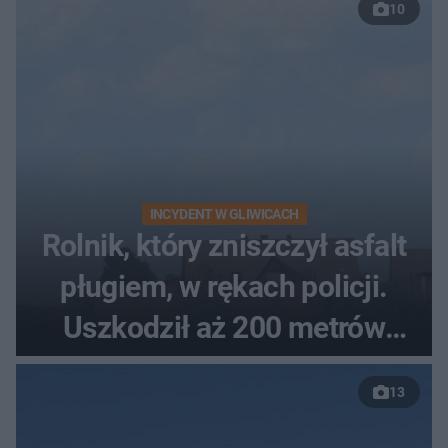
10
INCYDENT W GLIWICACH
Rolnik, który zniszczył asfalt
pługiem, w rękach policji.
Uszkodził aż 200 metrów
nowej drogi
13