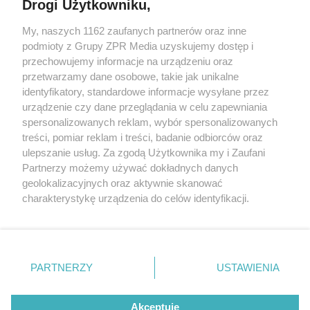
Drogi Użytkowniku,
My, naszych 1162 zaufanych partnerów oraz inne
Żaden utwór zamieszczony w serwisie nie może być powielany i
podmioty z Grupy ZPR Media uzyskujemy dostęp i
rozpowszechniany lub dalej rozpowszechniany w jakikolwiek sposób (w
przechowujemy informacje na urządzeniu oraz
tym także elektroniczny lub mechaniczny) na jakimkolwiek polu
eksploatacji w jakiejkolwiek formie, włącznie z umieszczaniem w
przetwarzamy dane osobowe, takie jak unikalne
Internecie bez pisemnej zgody właściciela praw. Jakiekolwiek użycie lub
identyfikatory, standardowe informacje wysyłane przez
wykorzystanie utworów w całości lub w części z naruszeniem prawa,
tzn. bez właściwej zgody, jest zabronione pod groźbą kary i może być
urządzenie czy dane przeglądania w celu zapewniania
ścigane prawnie.
spersonalizowanych reklam, wybór spersonalizowanych
treści, pomiar reklam i treści, badanie odbiorców oraz
ulepszanie usług. Za zgodą Użytkownika my i Zaufani
Partnerzy możemy używać dokładnych danych
geolokalizacyjnych oraz aktywnie skanować
charakterystykę urządzenia do celów identyfikacji.
Ponieważ cenimy Twoją prywatność, prosimy o zgodę na
O nas
korzystanie z tych technologii poprzez kliknięcie
Informacje prawne
„Akceptuję”. Zgoda jest dobrowolna i zawsze możesz ją
zmienić/wycofać klikając przycisk ustawień prywatności
PARTNERZY
USTAWIENIA
Nasze serwisy
znajdujący się w lewym dolnym rogu strony
. Niektóre
rodzaje przetwarzania danych nie wymagają zgody
© 2026 Grupa ZPR Media
Akceptuję
użytkownika, ale masz prawo sprzeciwić się takiemu