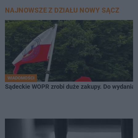
NAJNOWSZE Z DZIAŁU NOWY SĄCZ
WIADOMOŚCI
Sądeckie WOPR zrobi duże zakupy. Do wydania m