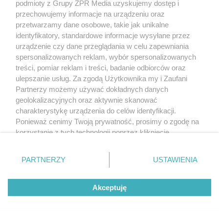
podmioty z Grupy ZPR Media uzyskujemy dostęp i
przechowujemy informacje na urządzeniu oraz
przetwarzamy dane osobowe, takie jak unikalne
identyfikatory, standardowe informacje wysyłane przez
urządzenie czy dane przeglądania w celu zapewniania
spersonalizowanych reklam, wybór spersonalizowanych
treści, pomiar reklam i treści, badanie odbiorców oraz
ulepszanie usług. Za zgodą Użytkownika my i Zaufani
Partnerzy możemy używać dokładnych danych
geolokalizacyjnych oraz aktywnie skanować
charakterystykę urządzenia do celów identyfikacji.
Ponieważ cenimy Twoją prywatność, prosimy o zgodę na
korzystanie z tych technologii poprzez kliknięcie
„Akceptuję”. Zgoda jest dobrowolna i zawsze możesz ją
zmienić/wycofać klikając przycisk ustawień prywatności
PARTNERZY
USTAWIENIA
znajdujący się w lewym dolnym rogu strony
. Niektóre
rodzaje przetwarzania danych nie wymagają zgody
Akceptuję
użytkownika, ale masz prawo sprzeciwić się takiemu
przetwarzaniu. Preferencje będą miały zastosowanie tylko
na tej witrynie.