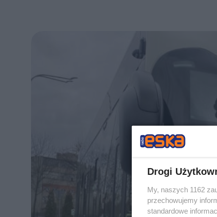
Drogi Użytkow
My, naszych 1162 zau
przechowujemy informa
standardowe informac