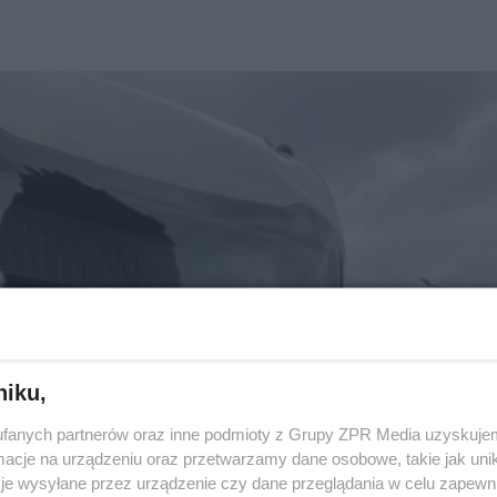
niku,
fanych partnerów oraz inne podmioty z Grupy ZPR Media uzyskujem
cje na urządzeniu oraz przetwarzamy dane osobowe, takie jak unika
je wysyłane przez urządzenie czy dane przeglądania w celu zapewn