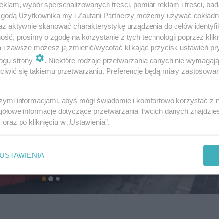
klam, wybór spersonalizowanych treści, pomiar reklam i treści, bad
 zgodą Użytkownika my i Zaufani Partnerzy możemy używać dokład
az aktywnie skanować charakterystykę urządzenia do celów identyfi
ść, prosimy o zgodę na korzystanie z tych technologii poprzez klikn
a i zawsze możesz ją zmienić/wycofać klikając przycisk ustawień pr
ogu strony
. Niektóre rodzaje przetwarzania danych nie wymagaj
iwić się takiemu przetwarzaniu. Preferencje będą miały zastosowanie
szymi informacjami, abyś mógł świadomie i komfortowo korzystać z
gółowe informacje dotyczące przetwarzania Twoich danych znajdzi
s
oraz po kliknięciu w „Ustawienia”.
USTAWIENIA