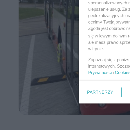
spersonalizowanych re
ulepszanie usług. Za
geolokalizacyjnych or
cenimy Twoją prywatno
Zgoda jest dobrowoln
się w lewym dolnym r
ale masz prawo sprzec
witrynie.
Zapoznaj się z poniż
internetowych. Szcze
Prywatności
i
Cookie
PARTNERZY