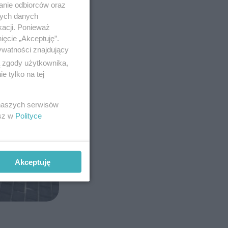
anie odbiorców oraz
nych danych
kacji. Ponieważ
ięcie „Akceptuję”.
ywatności znajdujący
ą zgody użytkownika,
 tylko na tej
 naszych serwisów
esz w
Polityce
Akceptuję