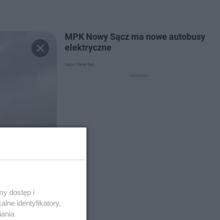
MPK Nowy Sącz ma nowe autobusy
elektryczne
Autor: Darek Ryś
y dostęp i
lne identyfikatory,
iania