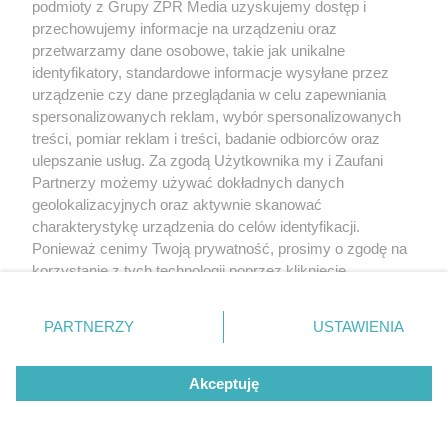
podmioty z Grupy ZPR Media uzyskujemy dostęp i
przechowujemy informacje na urządzeniu oraz
przetwarzamy dane osobowe, takie jak unikalne
identyfikatory, standardowe informacje wysyłane przez
urządzenie czy dane przeglądania w celu zapewniania
spersonalizowanych reklam, wybór spersonalizowanych
treści, pomiar reklam i treści, badanie odbiorców oraz
ulepszanie usług. Za zgodą Użytkownika my i Zaufani
Partnerzy możemy używać dokładnych danych
geolokalizacyjnych oraz aktywnie skanować
charakterystykę urządzenia do celów identyfikacji.
Ponieważ cenimy Twoją prywatność, prosimy o zgodę na
korzystanie z tych technologii poprzez kliknięcie
„Akceptuję”. Zgoda jest dobrowolna i zawsze możesz ją
zmienić/wycofać klikając przycisk ustawień prywatności
PARTNERZY
USTAWIENIA
znajdujący się w lewym dolnym rogu strony
. Niektóre
rodzaje przetwarzania danych nie wymagają zgody
Akceptuję
użytkownika, ale masz prawo sprzeciwić się takiemu
przetwarzaniu. Preferencje będą miały zastosowanie tylko
na tej witrynie.