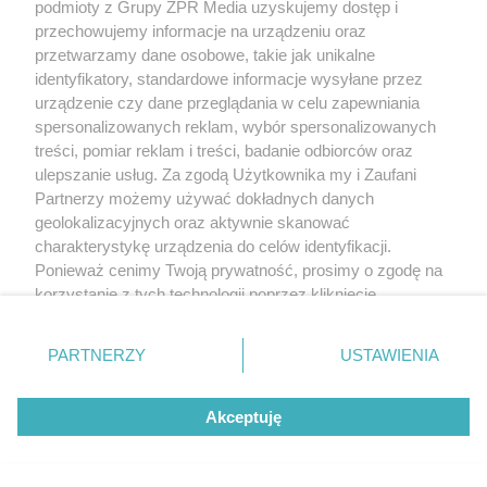
podmioty z Grupy ZPR Media uzyskujemy dostęp i
przechowujemy informacje na urządzeniu oraz
przetwarzamy dane osobowe, takie jak unikalne
identyfikatory, standardowe informacje wysyłane przez
urządzenie czy dane przeglądania w celu zapewniania
spersonalizowanych reklam, wybór spersonalizowanych
treści, pomiar reklam i treści, badanie odbiorców oraz
ulepszanie usług. Za zgodą Użytkownika my i Zaufani
Partnerzy możemy używać dokładnych danych
geolokalizacyjnych oraz aktywnie skanować
charakterystykę urządzenia do celów identyfikacji.
Ponieważ cenimy Twoją prywatność, prosimy o zgodę na
korzystanie z tych technologii poprzez kliknięcie
„Akceptuję”. Zgoda jest dobrowolna i zawsze możesz ją
zmienić/wycofać klikając przycisk ustawień prywatności
PARTNERZY
USTAWIENIA
znajdujący się w lewym dolnym rogu strony
. Niektóre
rodzaje przetwarzania danych nie wymagają zgody
Akceptuję
użytkownika, ale masz prawo sprzeciwić się takiemu
przetwarzaniu. Preferencje będą miały zastosowanie tylko
na tej witrynie.