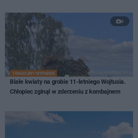
6
TRAGICZNY WYPADEK
Białe kwiaty na grobie 11-letniego Wojtusia.
Chłopiec zginął w zderzeniu z kombajnem