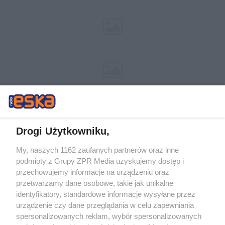
Drogi Użytkowniku,
My, naszych 1162 zaufanych partnerów oraz inne
Żaden utwór zamieszczony w serwisie nie może być powielany i
podmioty z Grupy ZPR Media uzyskujemy dostęp i
rozpowszechniany lub dalej rozpowszechniany w jakikolwiek sposób (w
przechowujemy informacje na urządzeniu oraz
tym także elektroniczny lub mechaniczny) na jakimkolwiek polu
eksploatacji w jakiejkolwiek formie, włącznie z umieszczaniem w
przetwarzamy dane osobowe, takie jak unikalne
Internecie bez pisemnej zgody właściciela praw. Jakiekolwiek użycie lub
identyfikatory, standardowe informacje wysyłane przez
wykorzystanie utworów w całości lub w części z naruszeniem prawa,
tzn. bez właściwej zgody, jest zabronione pod groźbą kary i może być
urządzenie czy dane przeglądania w celu zapewniania
ścigane prawnie.
spersonalizowanych reklam, wybór spersonalizowanych