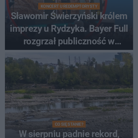
KONCERT U REDEMPTORYSTY
Sławomir Świerzyński królem
imprezy u Rydzyka. Bayer Full
rozgrzał publiczność w
Toruniu
CO SIĘ STANIE?
W sierpniu padnie rekord,