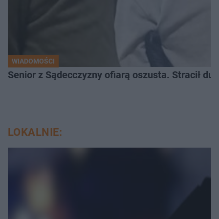
WIADOMOŚCI
Senior z Sądecczyzny ofiarą oszusta. Stracił duż
LOKALNIE: