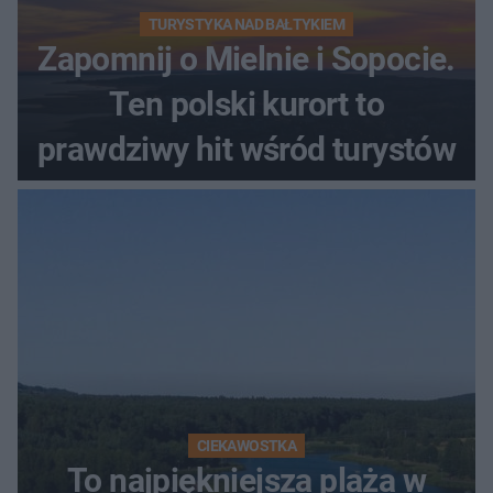
TURYSTYKA NAD BAŁTYKIEM
Zapomnij o Mielnie i Sopocie.
Ten polski kurort to
prawdziwy hit wśród turystów
CIEKAWOSTKA
To najpiękniejsza plaża w