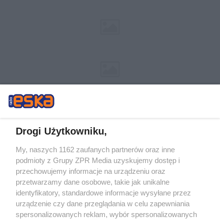
Drogi Użytkowniku,
My, naszych 1162 zaufanych partnerów oraz inne
Żaden utwór zamieszczony w serwisie nie może być powielany i
podmioty z Grupy ZPR Media uzyskujemy dostęp i
rozpowszechniany lub dalej rozpowszechniany w jakikolwiek sposób (w
tym także elektroniczny lub mechaniczny) na jakimkolwiek polu
przechowujemy informacje na urządzeniu oraz
eksploatacji w jakiejkolwiek formie, włącznie z umieszczaniem w Internecie
przetwarzamy dane osobowe, takie jak unikalne
bez pisemnej zgody właściciela praw. Jakiekolwiek użycie lub
identyfikatory, standardowe informacje wysyłane przez
wykorzystanie utworów w całości lub w części z naruszeniem prawa, tzn.
bez właściwej zgody, jest zabronione pod groźbą kary i może być ścigane
urządzenie czy dane przeglądania w celu zapewniania
prawnie.
spersonalizowanych reklam, wybór spersonalizowanych