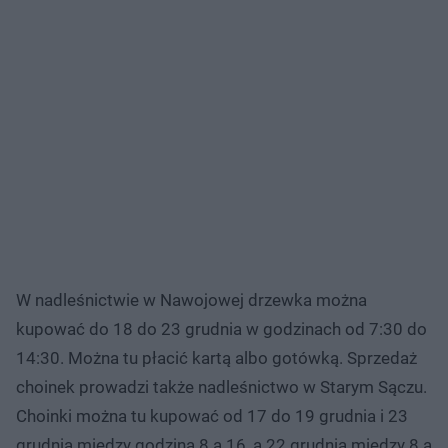
W nadleśnictwie w Nawojowej drzewka można
kupować do 18 do 23 grudnia w godzinach od 7:30 do
14:30. Można tu płacić kartą albo gotówką. Sprzedaż
choinek prowadzi także nadleśnictwo w Starym Sączu.
Choinki można tu kupować od 17 do 19 grudnia i 23
grudnia między godziną 8 a 16, a 22 grudnia między 8 a