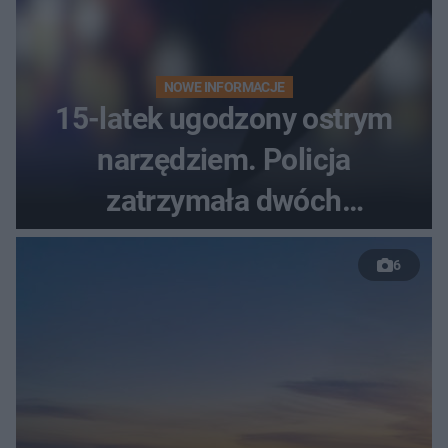
NOWE INFORMACJE
15-latek ugodzony ostrym
narzędziem. Policja
zatrzymała dwóch
nastolatków
6