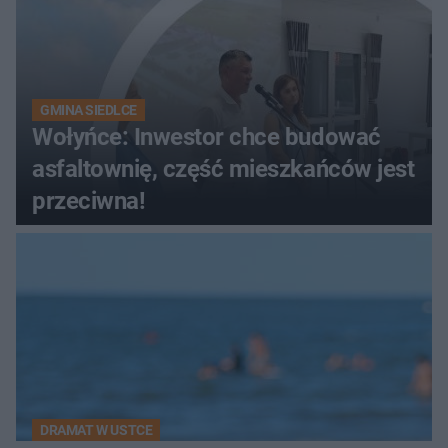
GMINA SIEDLCE
Wołyńce: Inwestor chce budować
asfaltownię, część mieszkańców jest
przeciwna!
DRAMAT W USTCE