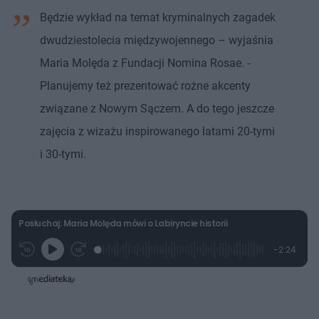
Będzie wykład na temat kryminalnych zagadek
dwudziestolecia międzywojennego – wyjaśnia
Maria Molęda z Fundacji Nomina Rosae. -
Planujemy też prezentować rożne akcenty
związane z Nowym Sączem. A do tego jeszcze
zajęcia z wizażu inspirowanego latami 20-tymi
i 30-tymi.
Posłuchaj: Maria Molęda mówi o Labiryncie historii
L
P
P
P
-
2:24
G
o
r
r
o
z
r
a
z
z
o
a
d
e
e
s
j
t
e
w
w
a
d
i
i
ł
:
ń
ń
y
c
1
1
1