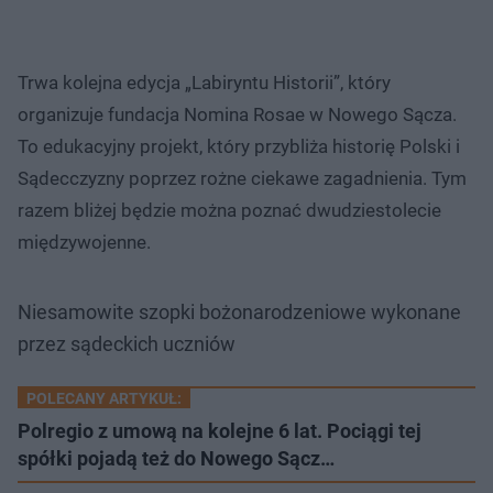
Trwa kolejna edycja „Labiryntu Historii”, który
organizuje fundacja Nomina Rosae w Nowego Sącza.
To edukacyjny projekt, który przybliża historię Polski i
Sądecczyzny poprzez rożne ciekawe zagadnienia. Tym
razem bliżej będzie można poznać dwudziestolecie
międzywojenne.
Niesamowite szopki bożonarodzeniowe wykonane
przez sądeckich uczniów
Nie można odtworzyć wideo
Spróbuj ponownie
POLECANY ARTYKUŁ:
Polregio z umową na kolejne 6 lat. Pociągi tej
spółki pojadą też do Nowego Sącz…