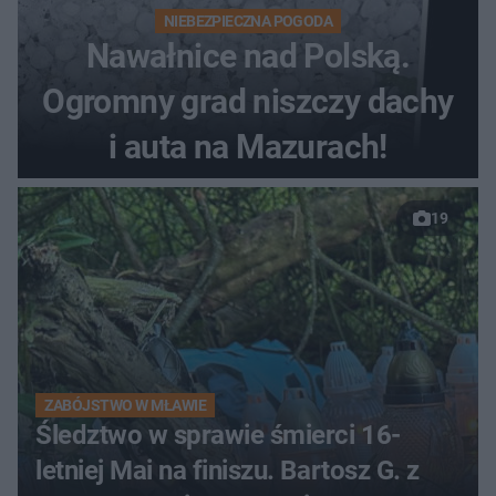
NIEBEZPIECZNA POGODA
Nawałnice nad Polską.
Ogromny grad niszczy dachy
i auta na Mazurach!
19
ZABÓJSTWO W MŁAWIE
Śledztwo w sprawie śmierci 16-
letniej Mai na finiszu. Bartosz G. z