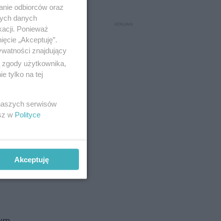
anie odbiorców oraz
nych danych
kacji. Ponieważ
ięcie „Akceptuję”.
ywatności znajdujący
ą zgody użytkownika,
 tylko na tej
 naszych serwisów
esz w
Polityce
Akceptuję
nym