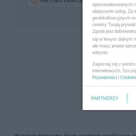
Nie mam zwierząt
spersonalizowanych re
ulepszanie usług. Za
geolokalizacyjnych or
cenimy Twoją prywatno
Zgoda jest dobrowoln
się w lewym dolnym r
ale masz prawo sprzec
witrynie.
Zapoznaj się z poniż
internetowych. Szcze
Prywatności
i
Cookie
PARTNERZY
W trakcie Sylwestra, kiedy wystrzały nasilają si