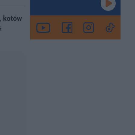
, kotów
ż