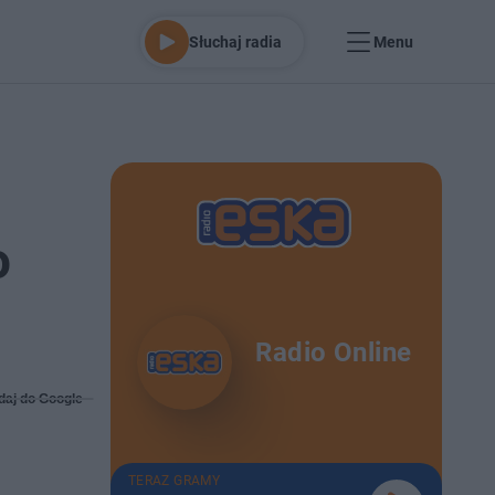
Słuchaj radia
Menu
o
Radio Online
daj do Google
TERAZ GRAMY