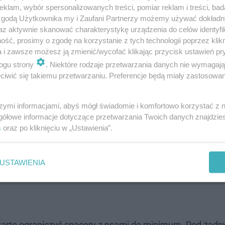
klam, wybór spersonalizowanych treści, pomiar reklam i treści, bad
 zgodą Użytkownika my i Zaufani Partnerzy możemy używać dokład
az aktywnie skanować charakterystykę urządzenia do celów identyfi
ść, prosimy o zgodę na korzystanie z tych technologii poprzez klikn
a i zawsze możesz ją zmienić/wycofać klikając przycisk ustawień pr
ogu strony
. Niektóre rodzaje przetwarzania danych nie wymagaj
iwić się takiemu przetwarzaniu. Preferencje będą miały zastosowanie
szymi informacjami, abyś mógł świadomie i komfortowo korzystać z
gółowe informacje dotyczące przetwarzania Twoich danych znajdzi
s
oraz po kliknięciu w „Ustawienia”.
USTAWIENIA
ę, warto ograniczyć spacery z psami do minimum. Pod żad