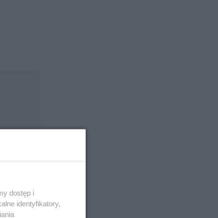
y dostęp i
lne identyfikatory,
iania