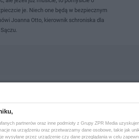
ać, ale jeżeli już musicie, to pomyślcie o
pieczcie je. Niech one będą w bezpiecznym
wi Joanna Otto, kierownik schroniska dla
 Sączu.
niku,
fanych partnerów oraz inne podmioty z Grupy ZPR Media uzyskujem
cje na urządzeniu oraz przetwarzamy dane osobowe, takie jak unika
je wysyłane przez urządzenie czy dane przeglądania w celu zapewn