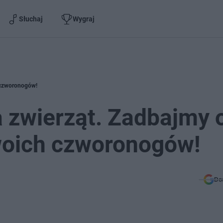
Słuchaj
Wygraj
h czworonogów!
a zwierząt. Zadbajmy 
woich czworonogów!
Do