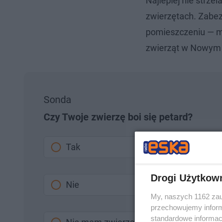
Najlepiej nie strzel
zwierzętach. Zabez
pomieszczeniu — mó
zwierząt w Nowym
Sonda
Czy Twoje zwierzę boi się petard?
Tak
Drogi Użytkow
Nie
My, naszych 1162 zau
przechowujemy informa
standardowe informac