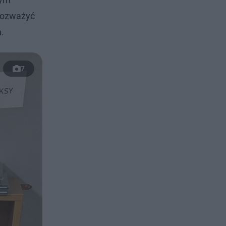
 rozważyć
.
7