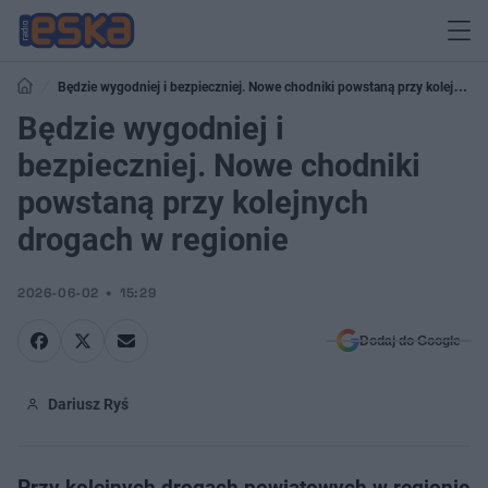
Będzie wygodniej i bezpieczniej. Nowe chodniki powstaną przy kolejnych
drogach w regionie
Będzie wygodniej i
bezpieczniej. Nowe chodniki
powstaną przy kolejnych
drogach w regionie
2026-06-02
15:29
Dodaj do Google
Dariusz Ryś
Przy kolejnych drogach powiatowych w regionie