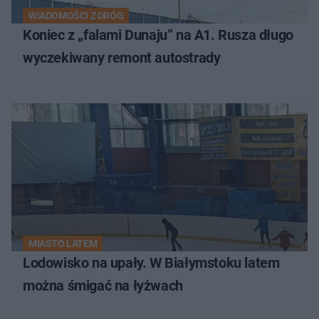
WIADOMOŚCI Z DRÓG
Koniec z „falami Dunaju” na A1. Rusza długo
wyczekiwany remont autostrady
MIASTO LATEM
Lodowisko na upały. W Białymstoku latem
można śmigać na łyżwach