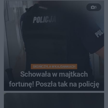
nieudanym manewrze
5
wyprzedzania zginął
kierowca auta
SKOŃCZYŁA W KAJDANKACH
Schowała w majtkach
fortunę! Poszła tak na policję