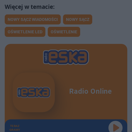
NOWY SĄCZ WIADOMOŚCI
NOWY SĄCZ
OŚWIETLENIE LED
OŚWIETLENIE
Radio Online
TERAZ
GRAMY