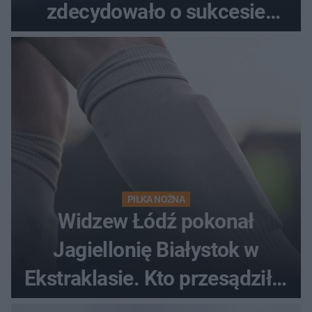
zdecydowało o sukcesie
gości
PIŁKA NOŻNA
Widzew Łódź pokonał
Jagiellonię Białystok w
Ekstraklasie. Kto przesądził o
losach meczu?