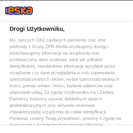
Drogi Użytkowniku,
My, naszych 1162 zaufanych partnerów oraz inne
Żaden utwór zamieszczony w serwisie nie może być powielany i
podmioty z Grupy ZPR Media uzyskujemy dostęp i
rozpowszechniany lub dalej rozpowszechniany w jakikolwiek sposób (w
tym także elektroniczny lub mechaniczny) na jakimkolwiek polu
przechowujemy informacje na urządzeniu oraz
eksploatacji w jakiejkolwiek formie, włącznie z umieszczaniem w Internecie
przetwarzamy dane osobowe, takie jak unikalne
bez pisemnej zgody właściciela praw. Jakiekolwiek użycie lub
identyfikatory, standardowe informacje wysyłane przez
wykorzystanie utworów w całości lub w części z naruszeniem prawa, tzn.
bez właściwej zgody, jest zabronione pod groźbą kary i może być ścigane
urządzenie czy dane przeglądania w celu zapewniania
prawnie.
spersonalizowanych reklam, wybór spersonalizowanych
treści, pomiar reklam i treści, badanie odbiorców oraz
ulepszanie usług. Za zgodą Użytkownika my i Zaufani
Partnerzy możemy używać dokładnych danych
geolokalizacyjnych oraz aktywnie skanować
charakterystykę urządzenia do celów identyfikacji.
Ponieważ cenimy Twoją prywatność, prosimy o zgodę na
O nas
korzystanie z tych technologii poprzez kliknięcie
Informacje prawne
„Akceptuję”. Zgoda jest dobrowolna i zawsze możesz ją