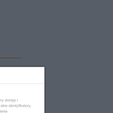
y dostęp i
lne identyfikatory,
iania