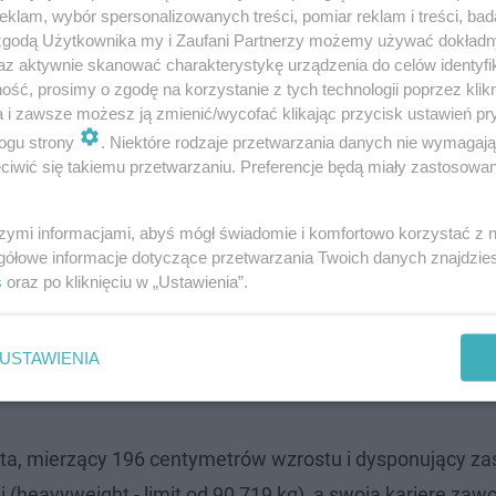
klam, wybór spersonalizowanych treści, pomiar reklam i treści, bad
 zgodą Użytkownika my i Zaufani Partnerzy możemy używać dokład
az aktywnie skanować charakterystykę urządzenia do celów identyfi
ść, prosimy o zgodę na korzystanie z tych technologii poprzez klikn
a i zawsze możesz ją zmienić/wycofać klikając przycisk ustawień pr
ogu strony
. Niektóre rodzaje przetwarzania danych nie wymagaj
iwić się takiemu przetwarzaniu. Preferencje będą miały zastosowanie
itka"
szymi informacjami, abyś mógł świadomie i komfortowo korzystać z
gółowe informacje dotyczące przetwarzania Twoich danych znajdzi
s
oraz po kliknięciu w „Ustawienia”.
cy 27 lat, mierzący 189 centymetrów wzrostu i dysponuj
 junior ciężkiej (cruiser - limit do 90,719 kg), a swoją
USTAWIENIA
wając przez nokaut na oczach nowosądeckiej publicznoś
lata, mierzący 196 centymetrów wzrostu i dysponujący z
 (heavyweight - limit od 90,719 kg), a swoją karierę za