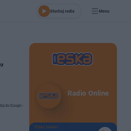
Słuchaj radia
Menu
”
Radio Online
daj do Google
TERAZ GRAMY