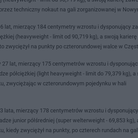
c przez techniczny nokaut na gali zorganizowanej w Now
36 lat, mierzący 184 centymetry wzrostu i dysponujący z
iej (heavyweight - limit od 90,719 kg), a swoją karierę
to zwyciężył na punkty po czterorundowej walce w Częs
y 27 lat, mierzący 175 centymetrów wzrostu i dysponując
półciężkiej (light heavyweight - limit do 79,379 kg), a
ku, zwyciężając w czterorundowym pojedynku w hali
23 lata, mierzący 178 centymetrów wzrostu i dysponując
e junior półśredniej (super welterweight - 69,853 kg), 
, kiedy zwyciężył na punkty, po czterech rundach na gal