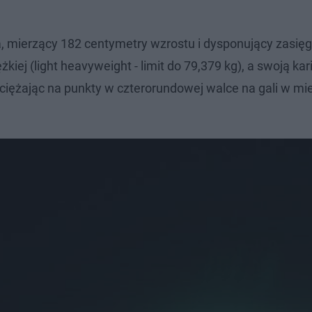
ta, mierzący 182 centymetry wzrostu i dysponujący zasię
ej (light heavyweight - limit do 79,379 kg), a swoją kar
iężając na punkty w czterorundowej walce na gali w mi