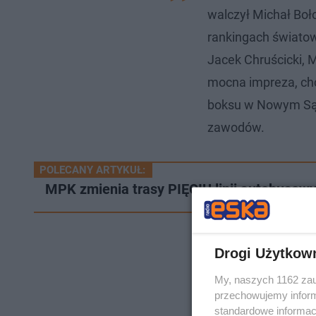
walczył Michał Boło
rankingach światow
Jacek Chruścicki, M
mocna impreza, ch
boksu w Nowym Sąc
zawodów.
POLECANY ARTYKUŁ:
MPK zmienia trasy PIĘCIU linii autobusowy
Drogi Użytkow
My, naszych 1162 zau
przechowujemy informa
standardowe informac