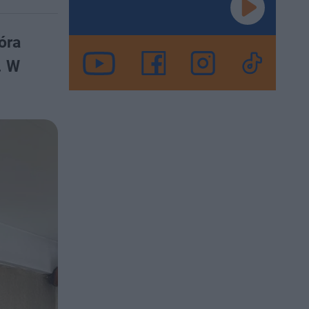
óra
. W