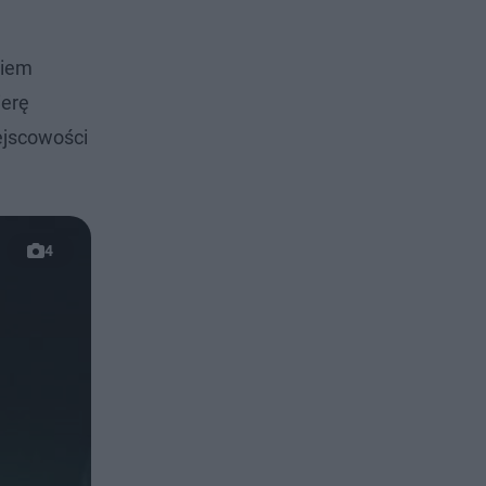
giem
ierę
ejscowości
4