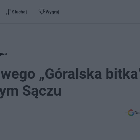
Słuchaj
Wygraj
ączu
wego „Góralska bitka
wym Sączu
Do