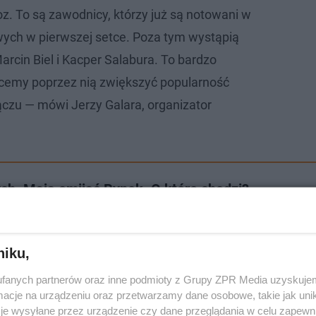
z. To są zawodnicy, którzy już są notowani w
ych w pierwszej setce. Poza tym wystąpią
arcin Biel i Kacper Salabura. To bardzo
cemy poprzez nią zwiększyć popularność
zu — mówi Jerzy Galara, organizator
ch. Mają omijać Rynek. O które chodzi?
niku,
fanych partnerów oraz inne podmioty z Grupy ZPR Media uzyskujem
cje na urządzeniu oraz przetwarzamy dane osobowe, takie jak unika
je wysyłane przez urządzenie czy dane przeglądania w celu zapewn