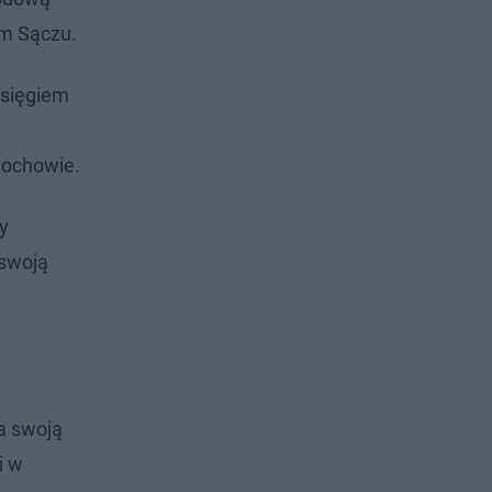
ym Sączu.
asięgiem
tochowie.
y
 swoją
y
a swoją
i w