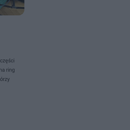
części
na ring
tórzy