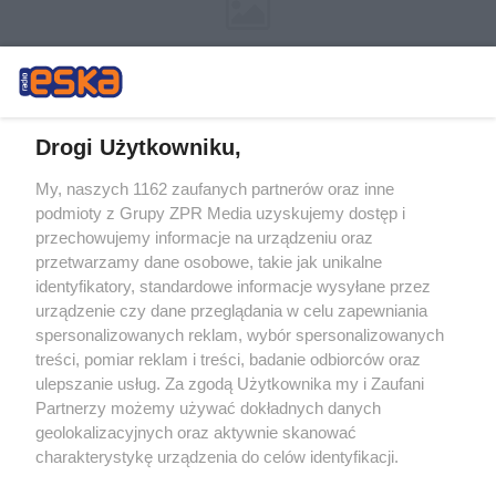
Drogi Użytkowniku,
My, naszych 1162 zaufanych partnerów oraz inne
Żaden utwór zamieszczony w serwisie nie może być powielany i
podmioty z Grupy ZPR Media uzyskujemy dostęp i
rozpowszechniany lub dalej rozpowszechniany w jakikolwiek sposób (w
przechowujemy informacje na urządzeniu oraz
tym także elektroniczny lub mechaniczny) na jakimkolwiek polu
eksploatacji w jakiejkolwiek formie, włącznie z umieszczaniem w
przetwarzamy dane osobowe, takie jak unikalne
Internecie bez pisemnej zgody właściciela praw. Jakiekolwiek użycie lub
identyfikatory, standardowe informacje wysyłane przez
wykorzystanie utworów w całości lub w części z naruszeniem prawa,
tzn. bez właściwej zgody, jest zabronione pod groźbą kary i może być
urządzenie czy dane przeglądania w celu zapewniania
ścigane prawnie.
spersonalizowanych reklam, wybór spersonalizowanych
treści, pomiar reklam i treści, badanie odbiorców oraz
ulepszanie usług. Za zgodą Użytkownika my i Zaufani
Partnerzy możemy używać dokładnych danych
geolokalizacyjnych oraz aktywnie skanować
charakterystykę urządzenia do celów identyfikacji.
Ponieważ cenimy Twoją prywatność, prosimy o zgodę na
O nas