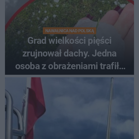
NAWAŁNICA NAD POLSKĄ
Grad wielkości pięści
zrujnował dachy. Jedna
osoba z obrażeniami trafiła
do szpitala