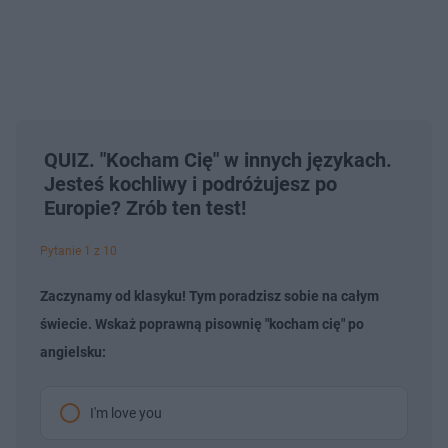
QUIZ. "Kocham Cię" w innych językach.
Jesteś kochliwy i podróżujesz po
Europie? Zrób ten test!
Pytanie 1 z 10
Zaczynamy od klasyku! Tym poradzisz sobie na całym
świecie. Wskaż poprawną pisownię "kocham cię" po
angielsku:
I'm love you