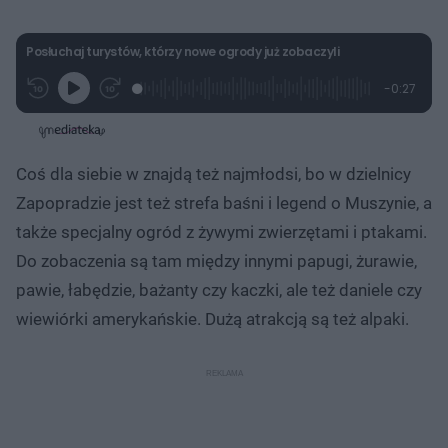
Posłuchaj turystów, którzy nowe ogrody już zobaczyli
L
P
P
P
-
0:27
G
o
r
r
o
z
r
a
z
z
o
a
d
e
e
s
j
t
e
w
w
a
d
i
i
ł
:
ń
ń
y
Coś dla siebie w znajdą też najmłodsi, bo w dzielnicy
c
5
1
1
z
3
0
0
a
Zapopradzie jest też strefa baśni i legend o Muszynie, a
s
.
s
s
Â
7
d
d
także specjalny ogród z żywymi zwierzętami i ptakami.
4
o
o
%
t
p
Do zobaczenia są tam między innymi papugi, żurawie,
u
r
ł
z
pawie, łabędzie, bażanty czy kaczki, ale też daniele czy
u
o
d
wiewiórki amerykańskie. Dużą atrakcją są też alpaki.
u