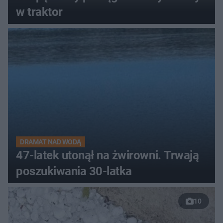
w traktor
DRAMAT NAD WODĄ
47-latek utonął na żwirowni. Trwają
poszukiwania 30-latka
10