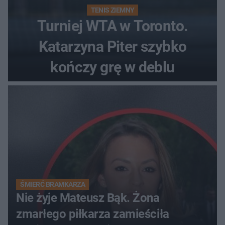
TENIS ZIEMNY
Turniej WTA w Toronto.
Katarzyna Piter szybko
kończy grę w deblu
ŚMIERĆ BRAMKARZA
Nie żyje Mateusz Bąk. Żona
zmarłego piłkarza zamieściła