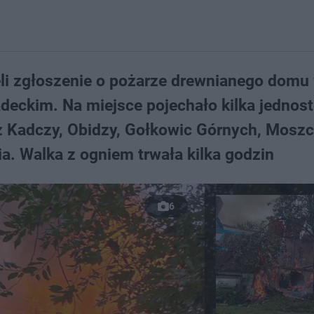
ęli zgłoszenie o pożarze drewnianego domu
eckim. Na miejsce pojechało kilka jednos
 z Kadczy, Obidzy, Gołkowic Górnych, Mosz
a. Walka z ogniem trwała kilka godzin
6