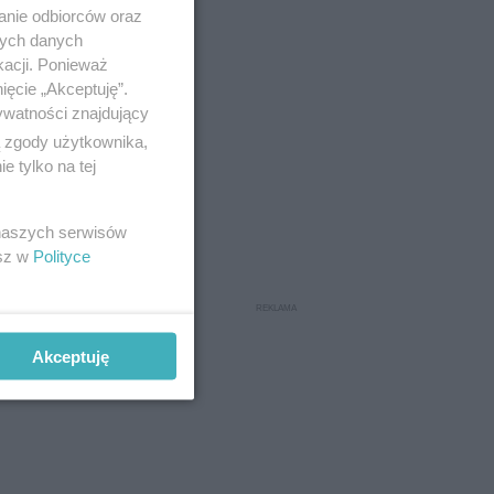
anie odbiorców oraz
nych danych
kacji. Ponieważ
ięcie „Akceptuję”.
ywatności znajdujący
ą zgody użytkownika,
 tylko na tej
 naszych serwisów
esz w
Polityce
Akceptuję