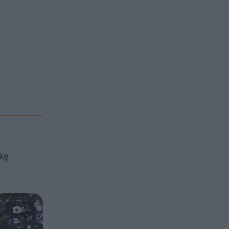
rkę
6