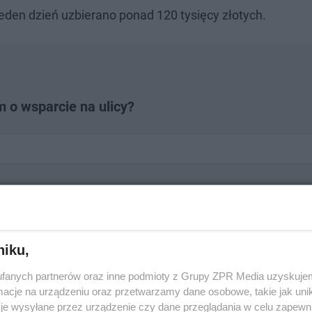
 jeden dzień uzbierano ponad 120 tysięcy złotych.
o wsparcie na ulicy?
niku,
fanych partnerów oraz inne podmioty z Grupy ZPR Media uzyskujem
cje na urządzeniu oraz przetwarzamy dane osobowe, takie jak unika
je wysyłane przez urządzenie czy dane przeglądania w celu zapewn