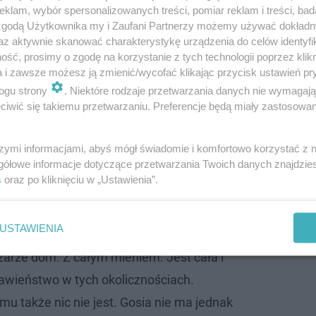
klam, wybór spersonalizowanych treści, pomiar reklam i treści, bad
 zgodą Użytkownika my i Zaufani Partnerzy możemy używać dokład
az aktywnie skanować charakterystykę urządzenia do celów identyfi
ść, prosimy o zgodę na korzystanie z tych technologii poprzez klikn
a i zawsze możesz ją zmienić/wycofać klikając przycisk ustawień pr
ogu strony
. Niektóre rodzaje przetwarzania danych nie wymagaj
iwić się takiemu przetwarzaniu. Preferencje będą miały zastosowanie
szymi informacjami, abyś mógł świadomie i komfortowo korzystać z
gółowe informacje dotyczące przetwarzania Twoich danych znajdzi
s
oraz po kliknięciu w „Ustawienia”.
USTAWIENIA
ożarze dom. Z całym mieniem. Jest cała i
awieństwo w tych okolicznościach.
mu także nic nie jest. Gosia nie ma jednak