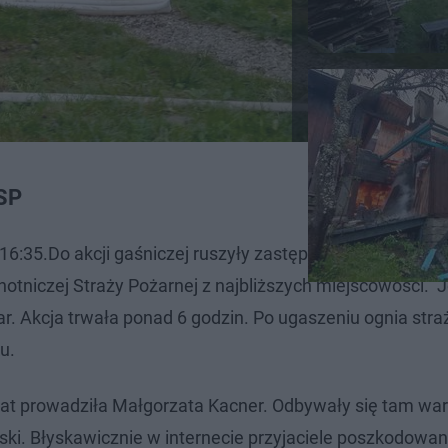
OSP
 16:35.Do akcji gaśniczej ruszyły zastępy Państwowej St
tniczej Straży Pożarnej z najbliższych miejscowości. J
r. Akcja trwała ponad 6 godzin. Po ugaszeniu ognia stra
u.
lat prowadziła Małgorzata Kacner. Odbywały się tam wars
olski. Błyskawicznie w internecie przyjaciele poszkodowan