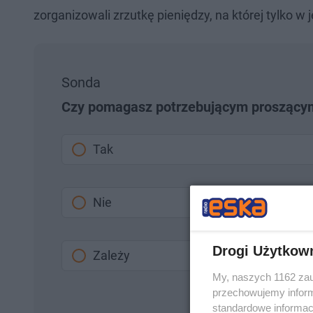
zorganizowali zrzutkę pieniędzy, na której tylko w
Sonda
Czy pomagasz potrzebującym proszącym 
Tak
Nie
Drogi Użytkow
Zależy
My, naszych 1162 zau
przechowujemy informa
standardowe informac