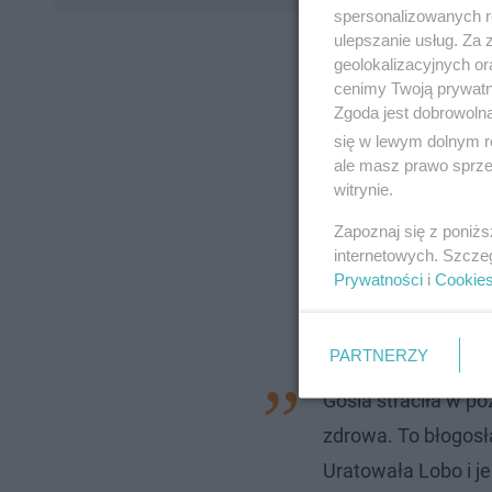
spersonalizowanych re
ulepszanie usług. Za
geolokalizacyjnych or
cenimy Twoją prywatno
Zgoda jest dobrowoln
się w lewym dolnym r
ale masz prawo sprzec
witrynie.
Zapoznaj się z poniż
internetowych. Szcze
Prywatności
i
Cookie
PARTNERZY
Gosia straciła w p
zdrowa. To błogosł
Uratowała Lobo i je