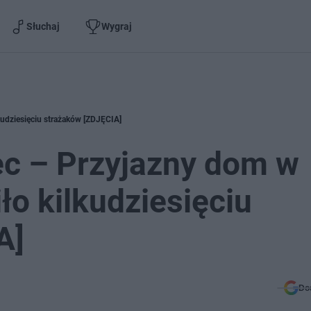
Słuchaj
Wygraj
kudziesięciu strażaków [ZDJĘCIA]
ec – Przyjazny dom w
ło kilkudziesięciu
A]
Do