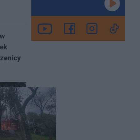
 w
tek
czenicy