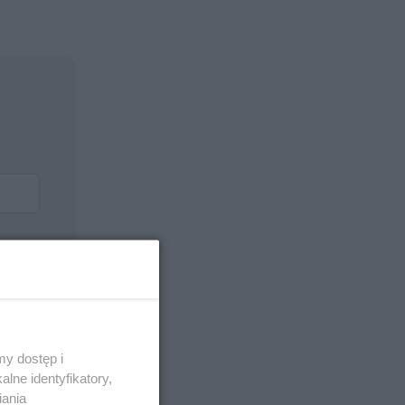
y dostęp i
lne identyfikatory,
iania