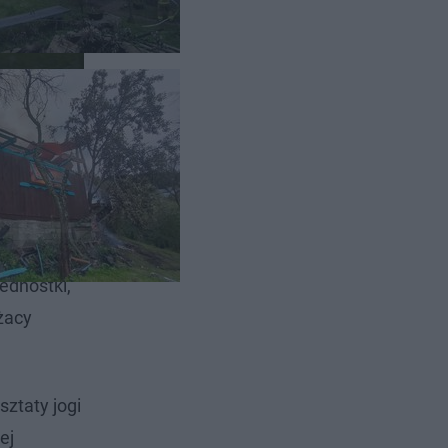
raży
ednostki,
żacy
ztaty jogi
ej