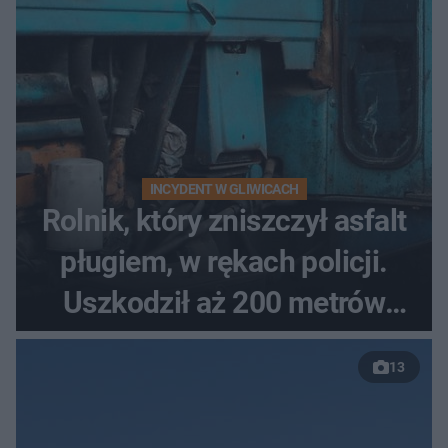
INCYDENT W GLIWICACH
Rolnik, który zniszczył asfalt
pługiem, w rękach policji.
Uszkodził aż 200 metrów
nowej drogi
13