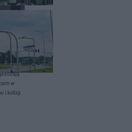
ładnie
jeżdżają
scem w
i kolizji.