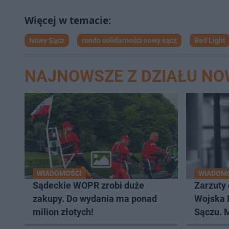
Nowy Sącz
rondo solidarności nowy sącz
Red Light
NAJNOWSZE Z DZIAŁU NO
WIADOMOŚCI
WIADOM
Sądeckie WOPR zrobi duże
Zarzuty 
zakupy. Do wydania ma ponad
Wojska 
milion złotych!
Sączu. 
wczesni