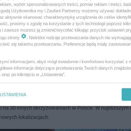
klam, wybór spersonalizowanych treści, pomiar reklam i treści, bad
 zgodą Użytkownika my i Zaufani Partnerzy możemy używać dokład
az aktywnie skanować charakterystykę urządzenia do celów identyfi
ść, prosimy o zgodę na korzystanie z tych technologii poprzez klikn
a i zawsze możesz ją zmienić/wycofać klikając przycisk ustawień pr
ogu strony
. Niektóre rodzaje przetwarzania danych nie wymagaj
iwić się takiemu przetwarzaniu. Preferencje będą miały zastosowanie
szymi informacjami, abyś mógł świadomie i komfortowo korzystać z
gółowe informacje dotyczące przetwarzania Twoich danych znajdzi
no z najniebezpieczniejszych skrzyżowań w m
s
oraz po kliknięciu w „Ustawienia”.
at doszło do kilkudziesięciu kolizji i wypadków, w których
USTAWIENIA
łomie sierpnia i września. Zanim jednak tak się stanie,
 na 30 innych skrzyżowaniach w Polsce. W najbliższym 
nowych lokalizacjach.