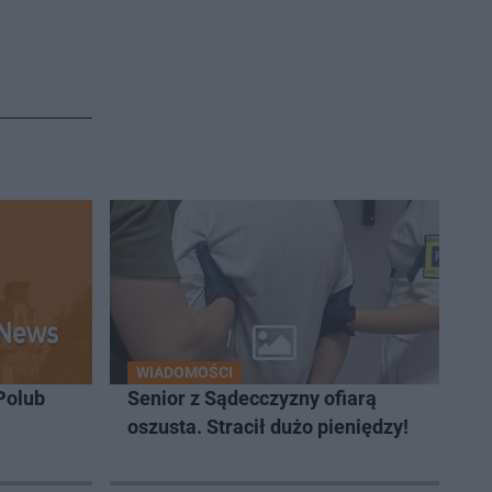
WIADOMOŚCI
Polub
Senior z Sądecczyzny ofiarą
oszusta. Stracił dużo pieniędzy!