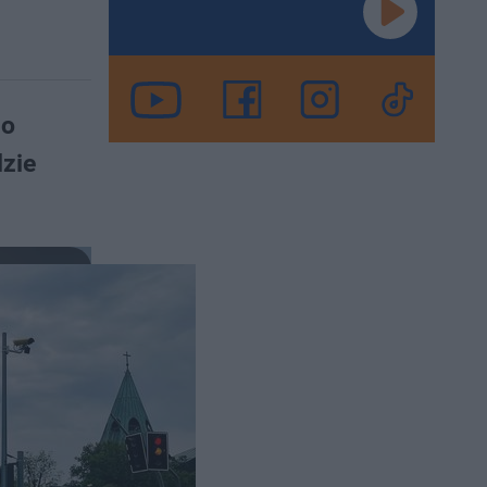
go
zie