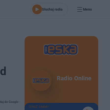
Słuchaj radia
Menu
nd
Radio Online
daj do Google
TERAZ GRAMY