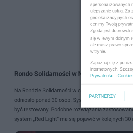
spersonalizowanych re
ulepszanie usług. Za
geolokalizacyjnych or
cenimy Twoją prywatno
Zgoda jest dobrowoln
się w lewym dolnym r
ale masz prawo sprzec
witrynie.
Zapoznaj się z poniż
internetowych. Szcze
Rondo Solidarności w Nowym Sączu. Jed
Prywatności
i
Cookie
Na Rondzie Solidarności w ciągu trzech ostatnich l
PARTNERZY
odniosło ponad 30 osób. System ma ruszyć na prze
być testowany. Podobne rozwiązania zastosowano
system „Red Light” ma się pojawić w kolejnych 30 