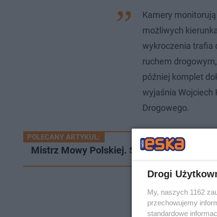
Kamery monitorują
możliwych kierunk
wykroczenia trafia
ruchem drogowym, 
później komplet d
wyjaśnia Wojciech 
Drogowego.
POLECANY ARTYKUŁ:
Mistrz Mowy Polskiej. Sądeczanin, Łukasz
Drogi Użytkow
My, naszych 1162 zau
przechowujemy informa
standardowe informac