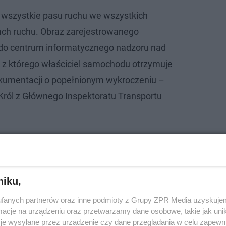
 wszystkie pasu ruchu we wszystkich
ach ruchu. Obraz zarejestrowanego
 do centrum informatycznego nadzoru nad
z którego właściciel samochodu otrzymuje
okumentacji o popełnionym wykroczeniu –
Król z Głównego Inspektoratu Transportu
 Połomski wśród tegorocznych laureatów …
niku,
fanych partnerów oraz inne podmioty z Grupy ZPR Media uzyskujem
cje na urządzeniu oraz przetwarzamy dane osobowe, takie jak unika
je wysyłane przez urządzenie czy dane przeglądania w celu zapewn