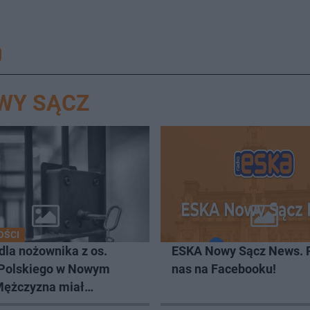
WY SĄCZ
OŚCI
dla nożownika z os.
ESKA Nowy Sącz News. 
Polskiego w Nowym
nas na Facebooku!
Mężczyzna miał
ej problemy z prawem