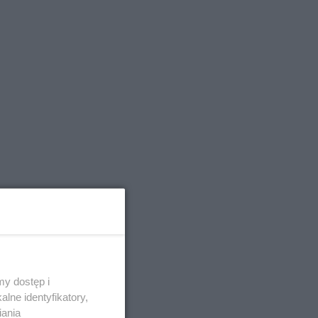
y dostęp i
lne identyfikatory,
iania