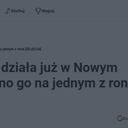
Słuchaj
Wygraj
a jednym z rond [ZDJĘCIA]
 działa już w Nowym
o go na jednym z ro
Do