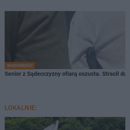
WIADOMOŚCI
Senior z Sądecczyzny ofiarą oszusta. Stracił duż
LOKALNIE: