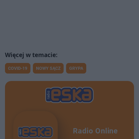
COVID-19
NOWY SĄCZ
GRYPA
Radio Online