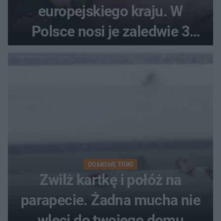
europejskiego kraju. W
Polsce nosi je zaledwie 3
kobiety
DOMOWE TRIKI
Zwilż kartkę i połóż na
parapecie. Żadna mucha nie
wleci do twojego domu