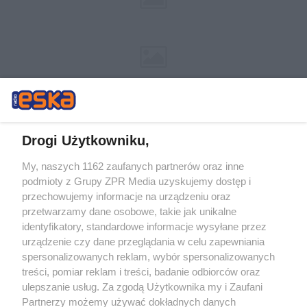
Drogi Użytkowniku,
My, naszych 1162 zaufanych partnerów oraz inne
Żaden utwór zamieszczony w serwisie nie może być powielany i
podmioty z Grupy ZPR Media uzyskujemy dostęp i
rozpowszechniany lub dalej rozpowszechniany w jakikolwiek sposób (w
przechowujemy informacje na urządzeniu oraz
tym także elektroniczny lub mechaniczny) na jakimkolwiek polu
eksploatacji w jakiejkolwiek formie, włącznie z umieszczaniem w
przetwarzamy dane osobowe, takie jak unikalne
Internecie bez pisemnej zgody właściciela praw. Jakiekolwiek użycie lub
identyfikatory, standardowe informacje wysyłane przez
wykorzystanie utworów w całości lub w części z naruszeniem prawa,
tzn. bez właściwej zgody, jest zabronione pod groźbą kary i może być
urządzenie czy dane przeglądania w celu zapewniania
ścigane prawnie.
spersonalizowanych reklam, wybór spersonalizowanych
treści, pomiar reklam i treści, badanie odbiorców oraz
ulepszanie usług. Za zgodą Użytkownika my i Zaufani
Partnerzy możemy używać dokładnych danych