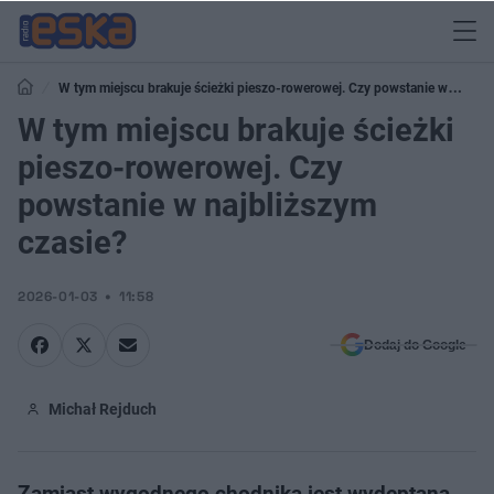
W tym miejscu brakuje ścieżki pieszo-rowerowej. Czy powstanie w
najbliższym czasie?
W tym miejscu brakuje ścieżki
pieszo-rowerowej. Czy
powstanie w najbliższym
czasie?
2026-01-03
11:58
Dodaj do Google
Michał Rejduch
Zamiast wygodnego chodnika jest wydeptana