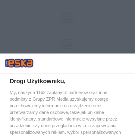
Drogi Użytkowniku,
My, naszych 1162 zaufanych partnerów oraz inne
Żaden utwór zamieszczony w serwisie nie może być powielany i
podmioty z Grupy ZPR Media uzyskujemy dostęp i
rozpowszechniany lub dalej rozpowszechniany w jakikolwiek sposób (w
przechowujemy informacje na urządzeniu oraz
tym także elektroniczny lub mechaniczny) na jakimkolwiek polu
eksploatacji w jakiejkolwiek formie, włącznie z umieszczaniem w
przetwarzamy dane osobowe, takie jak unikalne
Internecie bez pisemnej zgody właściciela praw. Jakiekolwiek użycie lub
identyfikatory, standardowe informacje wysyłane przez
wykorzystanie utworów w całości lub w części z naruszeniem prawa,
tzn. bez właściwej zgody, jest zabronione pod groźbą kary i może być
urządzenie czy dane przeglądania w celu zapewniania
ścigane prawnie.
spersonalizowanych reklam, wybór spersonalizowanych