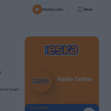
Słuchaj radia
Menu
o
Radio Online
daj do Google
TERAZ GRAMY