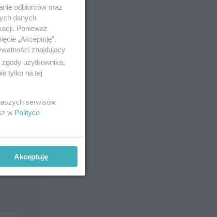
anie odbiorców oraz
nych danych
kacji. Ponieważ
ięcie „Akceptuję”.
ywatności znajdujący
ą zgody użytkownika,
 tylko na tej
 naszych serwisów
esz w
Polityce
Akceptuję