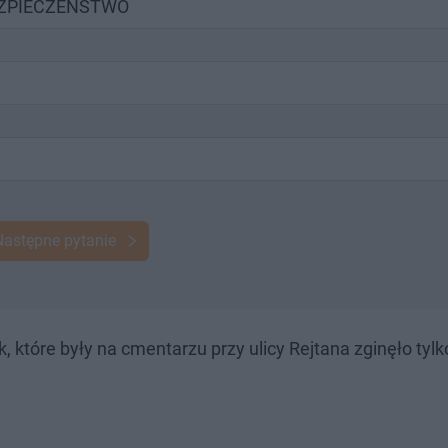
EZPIECZEŃSTWO
Następne pytanie
 które były na cmentarzu przy ulicy Rejtana zginęło tylko