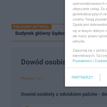
spersonalizowanych re
ulepszanie usług. Za
geolokalizacyjnych or
cenimy Twoją prywatno
Zgoda jest dobrowoln
POLECANY ARTYKUŁ:
się w lewym dolnym r
Budynek główny Sądeckiej Biblioteki już 
ale masz prawo sprzec
witrynie.
Zapoznaj się z poniż
internetowych. Szcze
Dowód osobisty z odciski
Prywatności
i
Cookie
PARTNERZY
Pytanie 1 z 1
Dowód osobisty z odciskiem palców - d