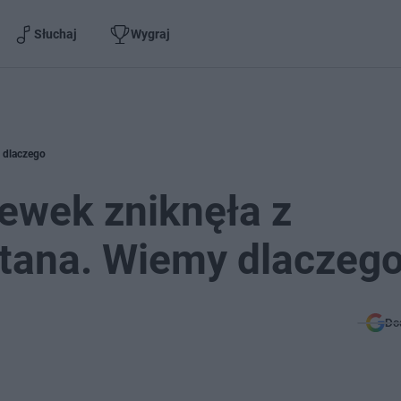
Słuchaj
Wygraj
 dlaczego
ewek zniknęła z
jtana. Wiemy dlaczeg
Do