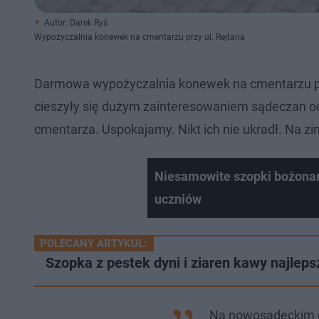
Autor: Darek Ryś
Wypożyczalnia konewek na cmentarzu przy ul. Rejtana
Darmowa wypożyczalnia konewek na cmentarzu przy
cieszyły się dużym zainteresowaniem sądeczan odw
cmentarza. Uspokajamy. Nikt ich nie ukradł. Na zi
Niesamowite szopki bożona
uczniów
POLECANY ARTYKUŁ:
Szopka z pestek dyni i ziaren kawy najlep
Na nowosądeckim c