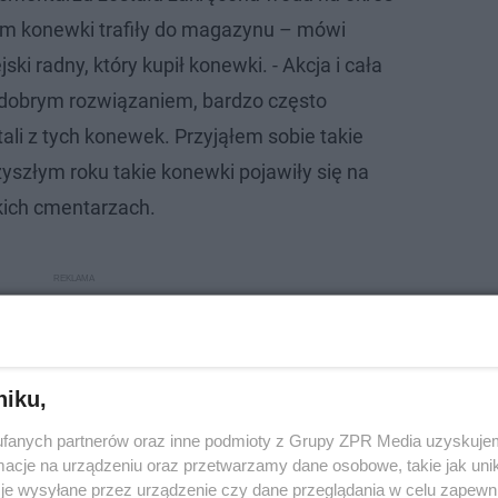
m konewki trafiły do magazynu – mówi
jski radny, który kupił konewki. - Akcja i cała
ę dobrym rozwiązaniem, bardzo często
ali z tych konewek. Przyjąłem sobie takie
yszłym roku takie konewki pojawiły się na
ich cmentarzach.
niku,
fanych partnerów oraz inne podmioty z Grupy ZPR Media uzyskujem
cje na urządzeniu oraz przetwarzamy dane osobowe, takie jak unika
je wysyłane przez urządzenie czy dane przeglądania w celu zapewn