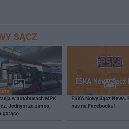
WY SĄCZ
IASTA
zacja w autobusach MPK
ESKA Nowy Sącz News. 
cz. Jednym za zimno,
nas na Facebooku!
a gorąco