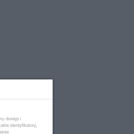
y dostęp i
lne identyfikatory,
iania