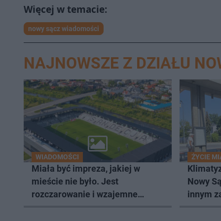
nowy sącz wiadomości
NAJNOWSZE Z DZIAŁU NO
WIADOMOŚCI
ŻYCIE M
Miała być impreza, jakiej w
Klimaty
mieście nie było. Jest
Nowy Są
rozczarowanie i wzajemne
innym z
obwinianie. Dlaczego Peak
Festival nie odbędzie się?