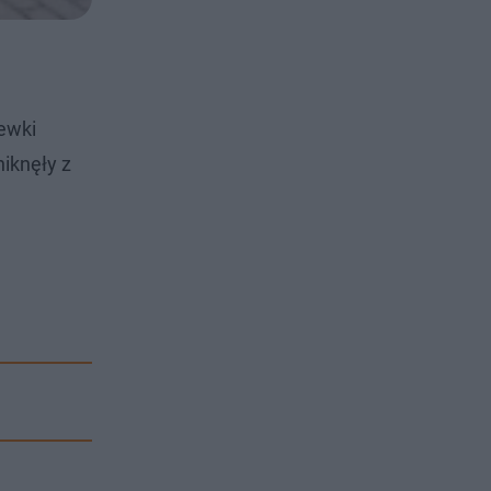
ewki
iknęły z