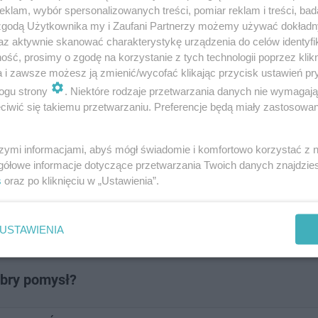
klam, wybór spersonalizowanych treści, pomiar reklam i treści, bad
 zgodą Użytkownika my i Zaufani Partnerzy możemy używać dokład
az aktywnie skanować charakterystykę urządzenia do celów identyfi
ść, prosimy o zgodę na korzystanie z tych technologii poprzez klikn
a i zawsze możesz ją zmienić/wycofać klikając przycisk ustawień pr
ogu strony
. Niektóre rodzaje przetwarzania danych nie wymagaj
po remoncie. Zobacz jak wygląda [ZDJĘCI…
iwić się takiemu przetwarzaniu. Preferencje będą miały zastosowanie
szymi informacjami, abyś mógł świadomie i komfortowo korzystać z
gółowe informacje dotyczące przetwarzania Twoich danych znajdzi
em palców - dobry pomysł?
s
oraz po kliknięciu w „Ustawienia”.
USTAWIENIA
obry pomysł?