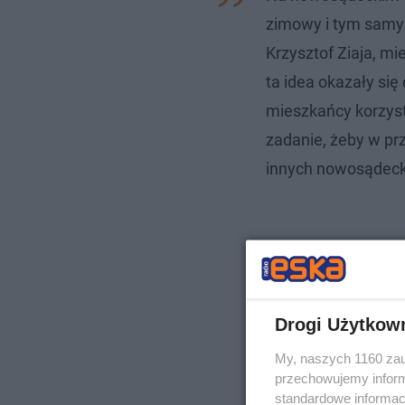
zimowy i tym samy
Krzysztof Ziaja, mie
ta idea okazały si
mieszkańcy korzyst
zadanie, żeby w prz
innych nowosądeck
Drogi Użytkow
My, naszych 1160 zau
przechowujemy informa
standardowe informac