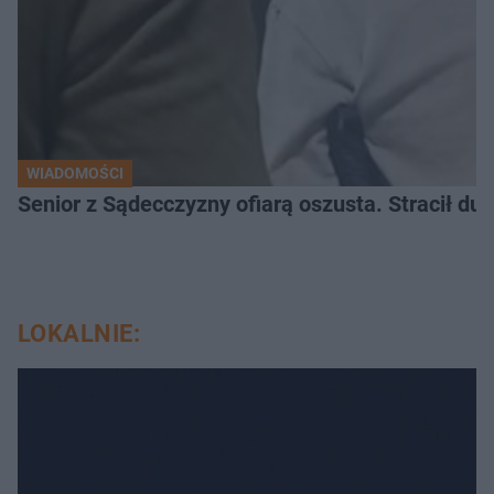
WIADOMOŚCI
Senior z Sądecczyzny ofiarą oszusta. Stracił duż
LOKALNIE: