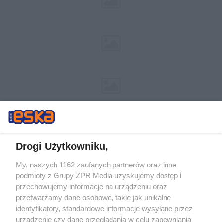
Drogi Użytkowniku,
My, naszych 1162 zaufanych partnerów oraz inne
Żaden utwór zamieszczony w serwisie nie może być powielany i
podmioty z Grupy ZPR Media uzyskujemy dostęp i
rozpowszechniany lub dalej rozpowszechniany w jakikolwiek sposób (w
tym także elektroniczny lub mechaniczny) na jakimkolwiek polu
przechowujemy informacje na urządzeniu oraz
eksploatacji w jakiejkolwiek formie, włącznie z umieszczaniem w
przetwarzamy dane osobowe, takie jak unikalne
Internecie bez pisemnej zgody właściciela praw. Jakiekolwiek użycie lub
identyfikatory, standardowe informacje wysyłane przez
wykorzystanie utworów w całości lub w części z naruszeniem prawa,
tzn. bez właściwej zgody, jest zabronione pod groźbą kary i może być
urządzenie czy dane przeglądania w celu zapewniania