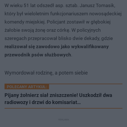
W wieku 51 lat odszedł asp. sztab. Janusz Tomasik,
który był wieloletnim funkcjonariuszem nowosądeckiej
komendy miejskiej. Policjant zostawił w głębokiej
żałobie swoją żonę oraz córkę. W policyjnych
szeregach przepracował blisko dwie dekady, gdzie
realizował się zawodowo jako wykwalifikowany
przewodnik psów służbowych
.
Wymordował rodzinę, a potem siebie
POLECANY ARTYKUŁ:
Pijany żołnierz siał zniszczenie! Uszkodził dwa
radiowozy i drzwi do komisariat…