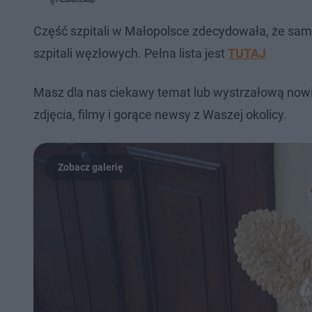
j
e
w
w
d
i
i
:
ń
ń
Część szpitali w Małopolsce zdecydowała, że sama
3
1
1
0
0
0
szpitali węzłowych. Pełna lista jest
TUTAJ
.
s
s
6
d
d
6
o
o
%
t
p
Masz dla nas ciekawy temat lub wystrzałową now
u
r
ł
z
zdjęcia, filmy i gorące newsy z Waszej okolicy.
u
o
d
u