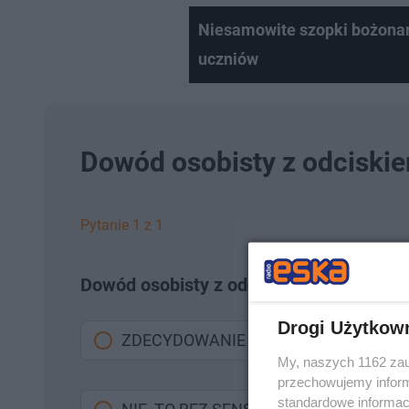
Niesamowite szopki bożona
uczniów
Dowód osobisty z odciski
Pytanie 1 z 1
Dowód osobisty z odciskiem palców - d
Drogi Użytkow
ZDECYDOWANIE TAK! POPRAWI TO B
My, naszych 1162 zau
przechowujemy informa
standardowe informac