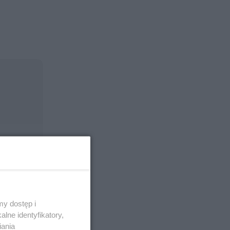
y dostęp i
lne identyfikatory,
iania