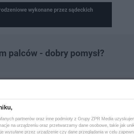
rodzeniowe wykonane przez sądeckich
em palców - dobry pomysł?
obry pomysł?
niku,
EZPIECZEŃSTWO
fanych partnerów oraz inne podmioty z Grupy ZPR Media uzyskujem
cje na urządzeniu oraz przetwarzamy dane osobowe, takie jak unika
je wysyłane przez urządzenie czy dane przeglądania w celu zapewn