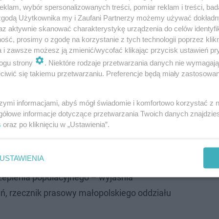
klam, wybór spersonalizowanych treści, pomiar reklam i treści, bad
 zgodą Użytkownika my i Zaufani Partnerzy możemy używać dokład
az aktywnie skanować charakterystykę urządzenia do celów identyfi
ść, prosimy o zgodę na korzystanie z tych technologii poprzez klikn
a i zawsze możesz ją zmienić/wycofać klikając przycisk ustawień pr
ogu strony
. Niektóre rodzaje przetwarzania danych nie wymagaj
iwić się takiemu przetwarzaniu. Preferencje będą miały zastosowanie
Następne pytanie
szymi informacjami, abyś mógł świadomie i komfortowo korzystać z
gółowe informacje dotyczące przetwarzania Twoich danych znajdzi
s
oraz po kliknięciu w „Ustawienia”.
aszczepią zarówno swój personel, ale także
dnostek medycznych, między innymi szpitali,
USTAWIENIA
, aptek. Szczepienie takich osób rozpocznie
czepienia populacyjnego – wyjaśnia
ń, rzecznik prasowy małopolskiego oddziału