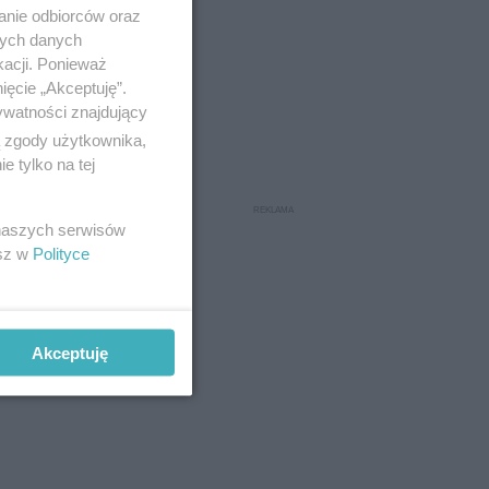
anie odbiorców oraz
nych danych
kacji. Ponieważ
ięcie „Akceptuję”.
ywatności znajdujący
ą zgody użytkownika,
 tylko na tej
 naszych serwisów
esz w
Polityce
Akceptuję