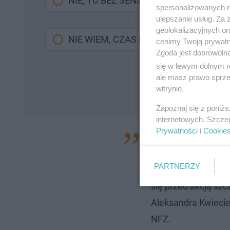
NIE, TO BEZ SENSU
spersonalizowanych re
ulepszanie usług. Za
geolokalizacyjnych or
NIE WIEM, CZAS POKAŻE
cenimy Twoją prywatno
Zgoda jest dobrowoln
się w lewym dolnym r
ale masz prawo sprzec
witrynie.
Zapoznaj się z poniż
internetowych. Szcze
Prywatności
i
Cookie
Szpitale węzłowe z
personel innych je
PARTNERZY
przychodni zdrowia
się przed akcją sz
Aleksandra Kwiecie
NFZ.