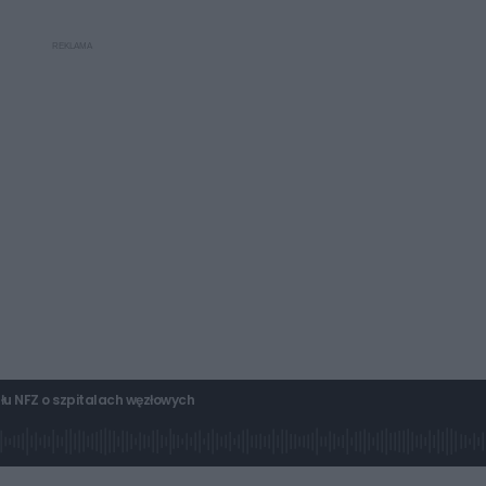
łu NFZ o szpitalach węzłowych