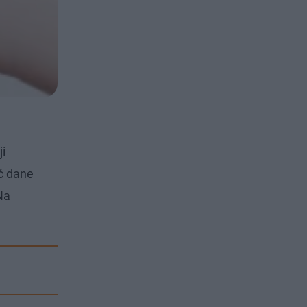
i
ać dane
Na