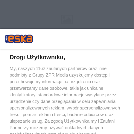
Drogi Użytkowniku,
My, naszych 1162 zaufanych partnerów oraz inne
Żaden utwór zamieszczony w serwisie nie może być powielany i
podmioty z Grupy ZPR Media uzyskujemy dostęp i
rozpowszechniany lub dalej rozpowszechniany w jakikolwiek sposób (w
tym także elektroniczny lub mechaniczny) na jakimkolwiek polu
przechowujemy informacje na urządzeniu oraz
eksploatacji w jakiejkolwiek formie, włącznie z umieszczaniem w Internecie
przetwarzamy dane osobowe, takie jak unikalne
bez pisemnej zgody właściciela praw. Jakiekolwiek użycie lub
wykorzystanie utworów w całości lub w części z naruszeniem prawa, tzn.
identyfikatory, standardowe informacje wysyłane przez
bez właściwej zgody, jest zabronione pod groźbą kary i może być ścigane
urządzenie czy dane przeglądania w celu zapewniania
prawnie.
spersonalizowanych reklam, wybór spersonalizowanych
treści, pomiar reklam i treści, badanie odbiorców oraz
ulepszanie usług. Za zgodą Użytkownika my i Zaufani
Partnerzy możemy używać dokładnych danych