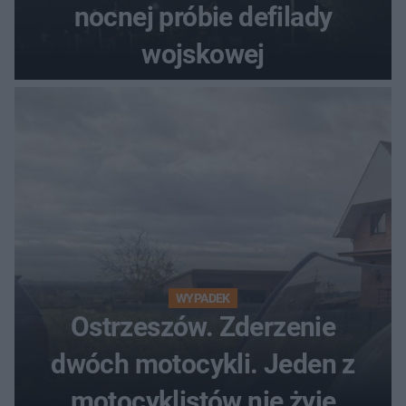
nocnej próbie defilady
wojskowej
WYPADEK
Ostrzeszów. Zderzenie
dwóch motocykli. Jeden z
motocyklistów nie żyje