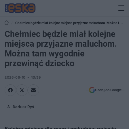
Chełmiec będzie miał kolejne miejsca przyjazne maluchom. Można tam
wygodnie przewinąć dziecko
Chełmiec będzie miał kolejne
miejsca przyjazne maluchom.
Można tam wygodnie
przewinąć dziecko
2026-06-10
13:39
Dodaj do Google
Dariusz Ryś
Kolejne miejsca dla mam i maluchów pojawią