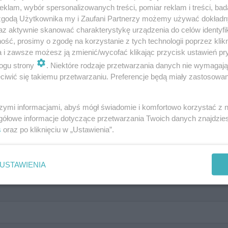
klam, wybór spersonalizowanych treści, pomiar reklam i treści, bad
 zgodą Użytkownika my i Zaufani Partnerzy możemy używać dokład
az aktywnie skanować charakterystykę urządzenia do celów identyfi
ść, prosimy o zgodę na korzystanie z tych technologii poprzez klikn
a i zawsze możesz ją zmienić/wycofać klikając przycisk ustawień pr
ogu strony
. Niektóre rodzaje przetwarzania danych nie wymagaj
iwić się takiemu przetwarzaniu. Preferencje będą miały zastosowanie
szymi informacjami, abyś mógł świadomie i komfortowo korzystać z
ka większa niż życie"?
gółowe informacje dotyczące przetwarzania Twoich danych znajdzi
s
oraz po kliknięciu w „Ustawienia”.
USTAWIENIA