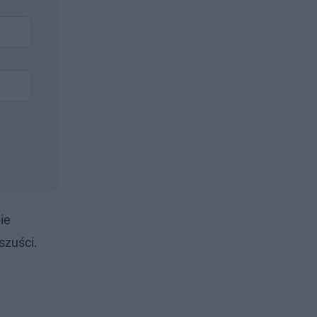
ie
szuści.