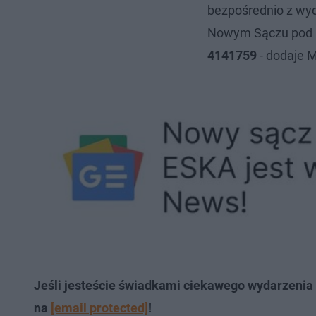
bezpośrednio z wy
Nowym Sączu pod 
4141759
- dodaje 
Jeśli jesteście świadkami ciekawego wydarzenia w 
na
[email protected]
!