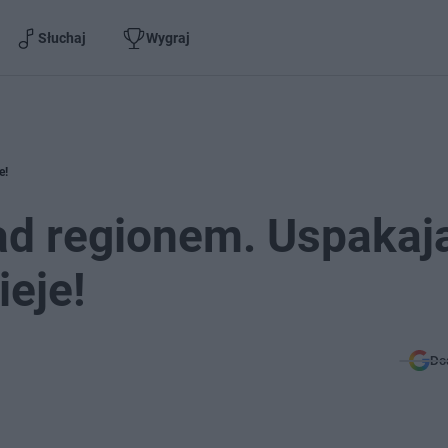
Słuchaj
Wygraj
e!
ad regionem. Uspakaj
ieje!
Do