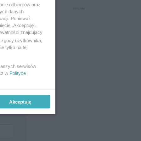
anie odbiorców oraz
nych danych
kacji. Ponieważ
ięcie „Akceptuję”.
ywatności znajdujący
ą zgody użytkownika,
 tylko na tej
 naszych serwisów
esz w
Polityce
Akceptuję