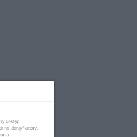
y dostęp i
lne identyfikatory,
iania