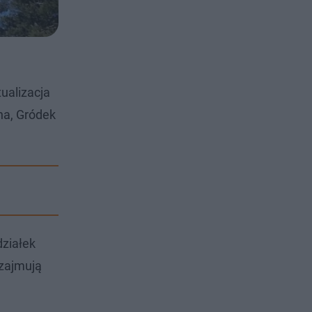
tualizacja
na, Gródek
ziałek
 zajmują