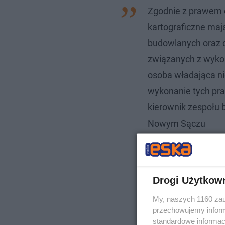
Zgodnie z prawem 
kartograficzne maj
budowlanych oraz 
związanych z wykon
osoba władająca n
wykonanie tych pr
kierownik zespołu
Nowym Sączu
Drogi Użytkow
My, naszych 1160 zau
przechowujemy informa
standardowe informac