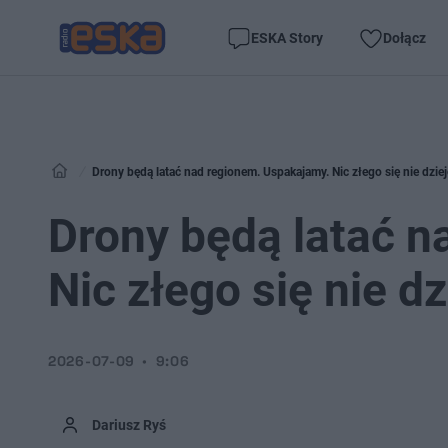
ESKA Story
Dołącz
Drony będą latać nad regionem. Uspakajamy. Nic złego się nie dziej
Drony będą latać n
Nic złego się nie dz
2026-07-09
9:06
Dariusz Ryś