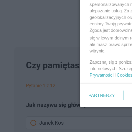
spersonalizowanych re
ulepszanie usług. Za
geolokalizacyjnych or
cenimy Twoją prywatno
Zgoda jest dobrowoln
się w lewym dolnym r
ale masz prawo sprzec
witrynie.
Zapoznaj się z poniż
Czy pamiętasz serial "Staw
internetowych. Szcze
Prywatności
i
Cookie
Pytanie 1 z 12
PARTNERZY
Jak nazywa się główny bohater serialu?
Janek Kos