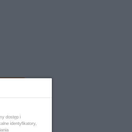
y dostęp i
lne identyfikatory,
iania