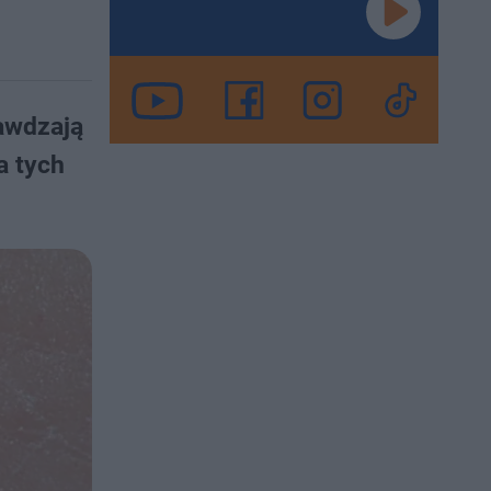
awdzają
a tych