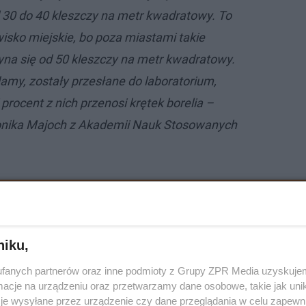
 30 do 40 kleszczy na metr kwadratowy. To
wisko miejskie, bo poza miastami takie
na się od 50 kleszczy na metr kwadratowy.
damy, zostały przesłane do laboratorium,
 procent z nich przenosi krętek borelia –
onika Majoch z Akademii Nauk Stosowanych
u do wymiany! Miasto tłumaczy - to ru…
niku,
fanych partnerów oraz inne podmioty z Grupy ZPR Media uzyskujem
cje na urządzeniu oraz przetwarzamy dane osobowe, takie jak unika
je wysyłane przez urządzenie czy dane przeglądania w celu zapewn