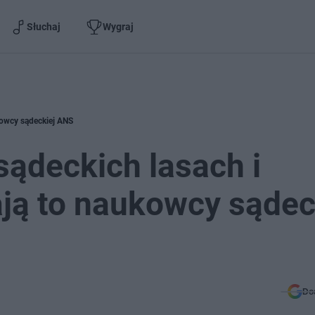
Słuchaj
Wygraj
kowcy sądeckiej ANS
 sądeckich lasach i
ją to naukowcy sądec
Do