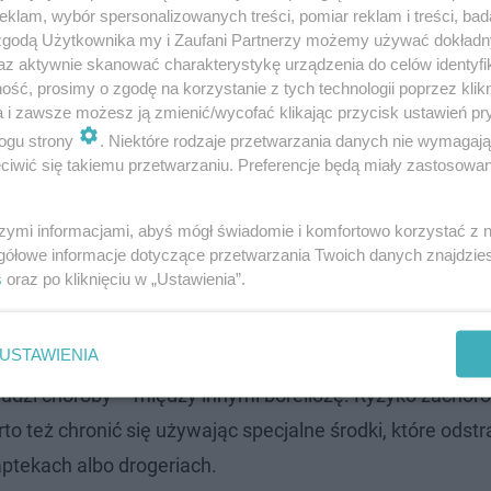
klam, wybór spersonalizowanych treści, pomiar reklam i treści, bad
 zgodą Użytkownika my i Zaufani Partnerzy możemy używać dokład
az aktywnie skanować charakterystykę urządzenia do celów identyfi
ść, prosimy o zgodę na korzystanie z tych technologii poprzez klikn
a i zawsze możesz ją zmienić/wycofać klikając przycisk ustawień pr
ogu strony
. Niektóre rodzaje przetwarzania danych nie wymagaj
iwić się takiemu przetwarzaniu. Preferencje będą miały zastosowanie
szymi informacjami, abyś mógł świadomie i komfortowo korzystać z
gółowe informacje dotyczące przetwarzania Twoich danych znajdzi
 badania kleszczy
s
oraz po kliknięciu w „Ustawienia”.
aukowcy chcą sprawdzić inne miejsca w mieście, gdzie 
USTAWIENIA
badano też około 200 osób. Jedna trzecia z nich miała u
ludzi choroby – między innymi boreliozę. Ryzyko zachoro
rto też chronić się używając specjalne środki, które odst
ptekach albo drogeriach.