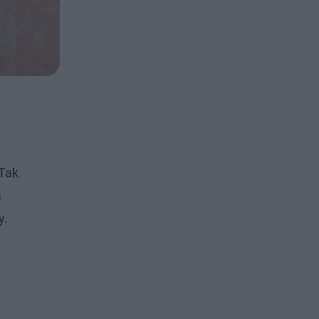
 Tak
a
y.