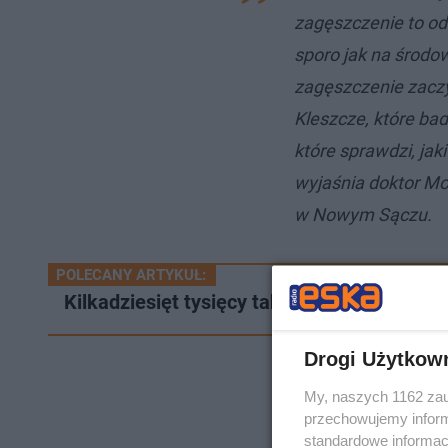
zagęszczenie to od
sporo jak na środo
zagęszczenie zaczy
Kleszcze, które ba
które sprawdzi, jaki
wyjaśnia doktor M
w Nowym Sączu.
POLECANY ARTYKUŁ:
Kilkadziesięt tysięcy tabletek jodku potas
Drogi Użytkow
My, naszych 1162 zau
przechowujemy informa
standardowe informac