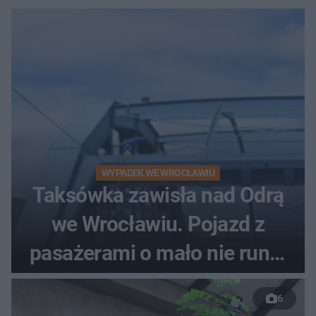
WYPADEK WE WROCŁAWIU
Taksówka zawisła nad Odrą
we Wrocławiu. Pojazd z
pasażerami o mało nie runął
do rzeki
6