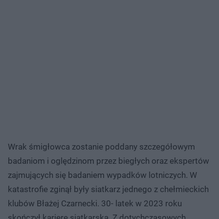
Wrak śmigłowca zostanie poddany szczegółowym
badaniom i oględzinom przez biegłych oraz ekspertów
zajmujących się badaniem wypadków lotniczych. W
katastrofie zginął były siatkarz jednego z chełmieckich
klubów Błażej Czarnecki. 30- latek w 2023 roku
skończył karierę siatkarską. Z dotychczasowych