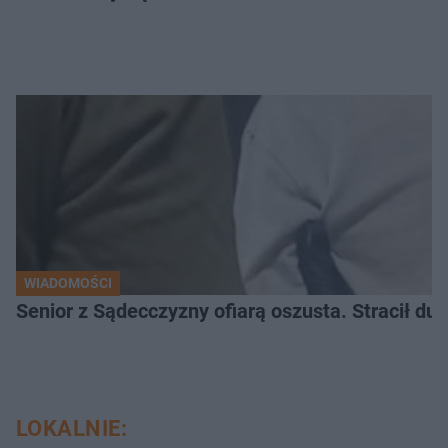
WIADOMOŚCI
Senior z Sądecczyzny ofiarą oszusta. Stracił duż
LOKALNIE: