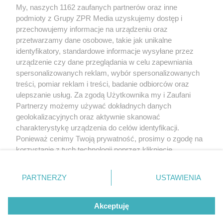
My, naszych 1162 zaufanych partnerów oraz inne
Żaden utwór zamieszczony w serwisie nie może być powielany i
podmioty z Grupy ZPR Media uzyskujemy dostęp i
rozpowszechniany lub dalej rozpowszechniany w jakikolwiek sposób (w
tym także elektroniczny lub mechaniczny) na jakimkolwiek polu
przechowujemy informacje na urządzeniu oraz
eksploatacji w jakiejkolwiek formie, włącznie z umieszczaniem w Internecie
przetwarzamy dane osobowe, takie jak unikalne
bez pisemnej zgody właściciela praw. Jakiekolwiek użycie lub
identyfikatory, standardowe informacje wysyłane przez
wykorzystanie utworów w całości lub w części z naruszeniem prawa, tzn.
bez właściwej zgody, jest zabronione pod groźbą kary i może być ścigane
urządzenie czy dane przeglądania w celu zapewniania
prawnie.
spersonalizowanych reklam, wybór spersonalizowanych
treści, pomiar reklam i treści, badanie odbiorców oraz
ulepszanie usług. Za zgodą Użytkownika my i Zaufani
Partnerzy możemy używać dokładnych danych
geolokalizacyjnych oraz aktywnie skanować
charakterystykę urządzenia do celów identyfikacji.
Ponieważ cenimy Twoją prywatność, prosimy o zgodę na
O nas
korzystanie z tych technologii poprzez kliknięcie
Informacje prawne
„Akceptuję”. Zgoda jest dobrowolna i zawsze możesz ją
zmienić/wycofać klikając przycisk ustawień prywatności
Nasze serwisy
PARTNERZY
USTAWIENIA
znajdujący się w lewym dolnym rogu strony
. Niektóre
rodzaje przetwarzania danych nie wymagają zgody
© 2026 Grupa ZPR Media
Akceptuję
użytkownika, ale masz prawo sprzeciwić się takiemu
przetwarzaniu. Preferencje będą miały zastosowanie tylko