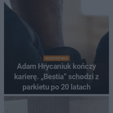
KOSZYKÓWKA
Adam Hrycaniuk kończy
karierę. „Bestia” schodzi z
parkietu po 20 latach