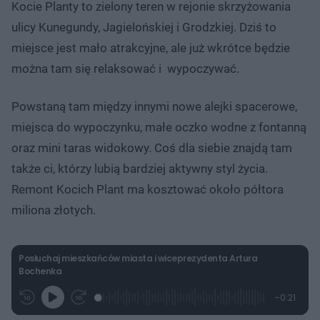
Kocie Planty to zielony teren w rejonie skrzyżowania
ulicy Kunegundy, Jagielońskiej i Grodzkiej. Dziś to
miejsce jest mało atrakcyjne, ale już wkrótce będzie
można tam się relaksować i wypoczywać.
Powstaną tam między innymi nowe alejki spacerowe,
miejsca do wypoczynku, małe oczko wodne z fontanną
oraz mini taras widokowy. Coś dla siebie znajdą tam
także ci, którzy lubią bardziej aktywny styl życia.
Remont Kocich Plant ma kosztować około półtora
miliona złotych.
Posłuchaj mieszkańców miasta i wiceprezydenta Artura
Bochenka
L
P
P
P
-
0:21
G
o
r
r
o
z
r
a
z
z
o