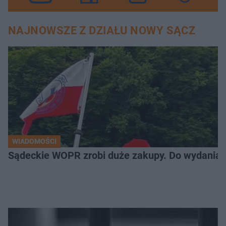
NAJNOWSZE Z DZIAŁU NOWY SĄCZ
WIADOMOŚCI
Sądeckie WOPR zrobi duże zakupy. Do wydania m