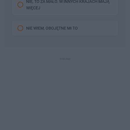
NIE, TO ZA MAŁO. W INNYCH KRAJACH MAJĄ
WIĘCEJ
NIE WIEM, OBOJĘTNE MI TO