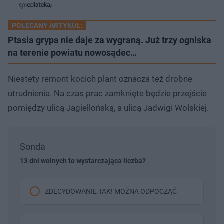
a
d
e
e
s
j
t
e
w
w
a
d
i
i
ł
:
ń
ń
y
POLECANY ARTYKUŁ:
c
6
1
1
z
9
0
0
Ptasia grypa nie daje za wygraną. Już trzy ogniska
a
s
.
s
s
Â
2
na terenie powiatu nowosądec…
d
d
5
o
o
%
t
p
u
r
Niestety remont kocich plant oznacza też drobne
ł
z
u
o
utrudnienia. Na czas prac zamknięte będzie przejście
d
u
pomiędzy ulicą Jagiellońską, a ulicą Jadwigi Wolskiej.
Sonda
13 dni wolnych to wystarczająca liczba?
ZDECYDOWANIE TAK! MOŻNA ODPOCZĄĆ