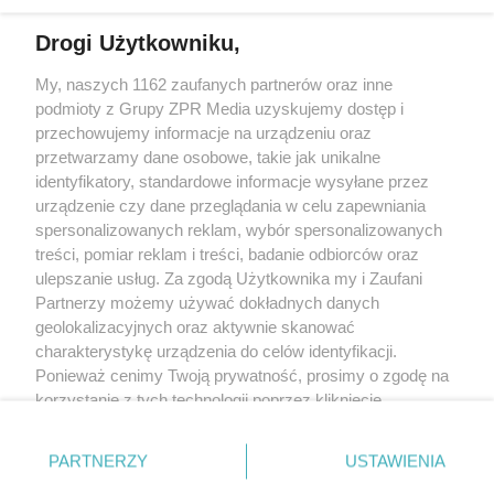
Drogi Użytkowniku,
My, naszych 1162 zaufanych partnerów oraz inne
Żaden utwór zamieszczony w serwisie nie może być powielany i
podmioty z Grupy ZPR Media uzyskujemy dostęp i
rozpowszechniany lub dalej rozpowszechniany w jakikolwiek sposób (w
tym także elektroniczny lub mechaniczny) na jakimkolwiek polu
przechowujemy informacje na urządzeniu oraz
eksploatacji w jakiejkolwiek formie, włącznie z umieszczaniem w Internecie
przetwarzamy dane osobowe, takie jak unikalne
bez pisemnej zgody właściciela praw. Jakiekolwiek użycie lub
wykorzystanie utworów w całości lub w części z naruszeniem prawa, tzn.
identyfikatory, standardowe informacje wysyłane przez
bez właściwej zgody, jest zabronione pod groźbą kary i może być ścigane
urządzenie czy dane przeglądania w celu zapewniania
prawnie.
spersonalizowanych reklam, wybór spersonalizowanych
treści, pomiar reklam i treści, badanie odbiorców oraz
ulepszanie usług. Za zgodą Użytkownika my i Zaufani
Partnerzy możemy używać dokładnych danych
geolokalizacyjnych oraz aktywnie skanować
charakterystykę urządzenia do celów identyfikacji.
O nas
Ponieważ cenimy Twoją prywatność, prosimy o zgodę na
korzystanie z tych technologii poprzez kliknięcie
Informacje prawne
„Akceptuję”. Zgoda jest dobrowolna i zawsze możesz ją
zmienić/wycofać klikając przycisk ustawień prywatności
Nasze serwisy
PARTNERZY
USTAWIENIA
znajdujący się w lewym dolnym rogu strony
. Niektóre