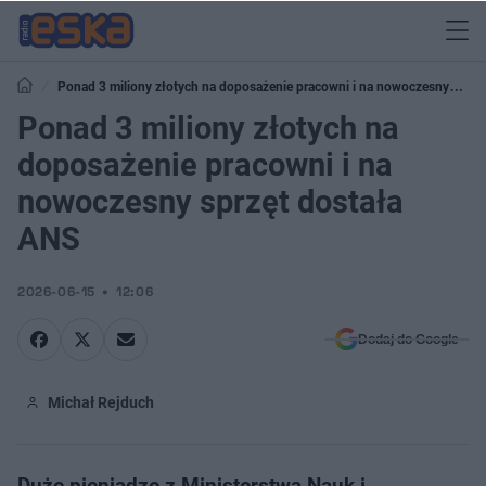
Ponad 3 miliony złotych na doposażenie pracowni i na nowoczesny
sprzęt dostała ANS
Ponad 3 miliony złotych na
doposażenie pracowni i na
nowoczesny sprzęt dostała
ANS
2026-06-15
12:06
Dodaj do Google
Michał Rejduch
Duże pieniądze z Ministerstwa Nauk i