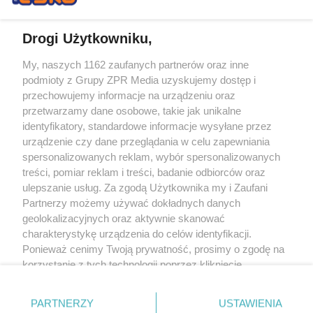
Drogi Użytkowniku,
My, naszych 1162 zaufanych partnerów oraz inne
Żaden utwór zamieszczony w serwisie nie może być powielany i
podmioty z Grupy ZPR Media uzyskujemy dostęp i
rozpowszechniany lub dalej rozpowszechniany w jakikolwiek sposób (w
tym także elektroniczny lub mechaniczny) na jakimkolwiek polu
przechowujemy informacje na urządzeniu oraz
eksploatacji w jakiejkolwiek formie, włącznie z umieszczaniem w Internecie
przetwarzamy dane osobowe, takie jak unikalne
bez pisemnej zgody właściciela praw. Jakiekolwiek użycie lub
identyfikatory, standardowe informacje wysyłane przez
wykorzystanie utworów w całości lub w części z naruszeniem prawa, tzn.
bez właściwej zgody, jest zabronione pod groźbą kary i może być ścigane
urządzenie czy dane przeglądania w celu zapewniania
prawnie.
spersonalizowanych reklam, wybór spersonalizowanych
treści, pomiar reklam i treści, badanie odbiorców oraz
ulepszanie usług. Za zgodą Użytkownika my i Zaufani
Partnerzy możemy używać dokładnych danych
geolokalizacyjnych oraz aktywnie skanować
charakterystykę urządzenia do celów identyfikacji.
Ponieważ cenimy Twoją prywatność, prosimy o zgodę na
O nas
korzystanie z tych technologii poprzez kliknięcie
Informacje prawne
„Akceptuję”. Zgoda jest dobrowolna i zawsze możesz ją
zmienić/wycofać klikając przycisk ustawień prywatności
Nasze serwisy
PARTNERZY
USTAWIENIA
znajdujący się w lewym dolnym rogu strony
. Niektóre