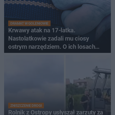
DRAMAT W GOLENIOWIE
Krwawy atak na 17-latka.
Nastolatkowie zadali mu ciosy
ostrym narzędziem. O ich losach
zdecyduje sąd rodzinny
ZNISZCZENIE DROGI
Rolnik z Ostropy usłyszał zarzuty za