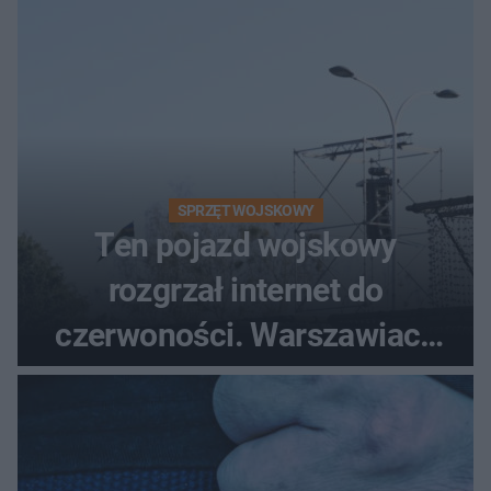
śmigłowiec LPR
SPRZĘT WOJSKOWY
Ten pojazd wojskowy
rozgrzał internet do
czerwoności. Warszawiacy
pytali, czy to Mad Max!