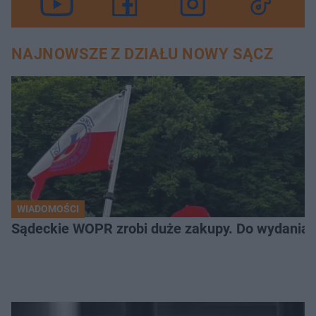
NAJNOWSZE Z DZIAŁU NOWY SĄCZ
WIADOMOŚCI
Sądeckie WOPR zrobi duże zakupy. Do wydania m