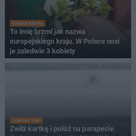
RZADKIE IMIONA
To imię brzmi jak nazwa
europejskiego kraju. W Polsce nosi
je zaledwie 3 kobiety
DOMOWE TRIKI
Zwilż kartkę i połóż na parapecie.