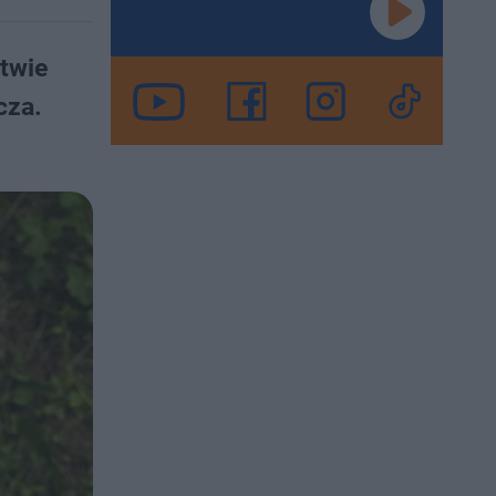
twie
cza.