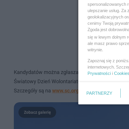
spersonalizowanych re
ulepszanie usług. Za
geolokalizacyjnych or
cenimy Twoją prywatno
Zgoda jest dobrowoln
się w lewym dolnym r
ale masz prawo sprzec
witrynie.
Zapoznaj się z poniż
internetowych. Szcze
Kandydatów można zgłaszać do 1 października. Ro
Prywatności
i
Cookie
Światowy Dzień Wolontariatu. Zwycięzcy konkurs
Szczegóły są na
www.sc.org.pl
PARTNERZY