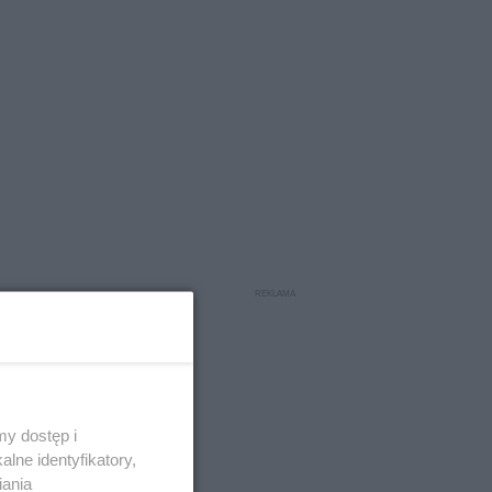
y dostęp i
lne identyfikatory,
iania