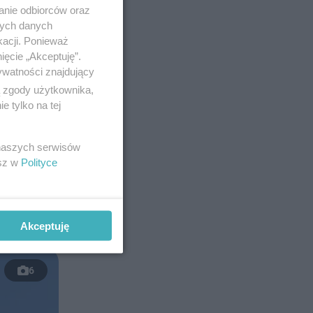
anie odbiorców oraz
nych danych
kacji. Ponieważ
ięcie „Akceptuję”.
ywatności znajdujący
ą zgody użytkownika,
 tylko na tej
 naszych serwisów
esz w
Polityce
udnia w
m.
Akceptuję
6