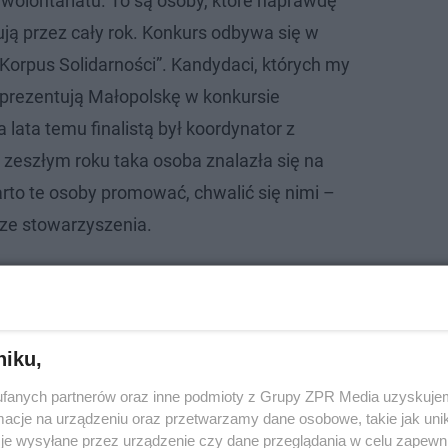
olontariatu. To są osoby, które naprawdę
ują przez cały rok. Konkurs odbywa się w
orpus Solidarności”. Kandydaci, których my
prezentują Małopolskę w konkursie
lata temu finalistą był koordynator z
 zeszłym roku taka osoba znalazła się na
rto te osoby promować, chwalić się nimi –
ze stowarzyszenia.
e szczepienie lisów. Akcja potrwa k…
niku,
fanych partnerów oraz inne podmioty z Grupy ZPR Media uzyskujem
cje na urządzeniu oraz przetwarzamy dane osobowe, takie jak unika
je wysyłane przez urządzenie czy dane przeglądania w celu zapewn