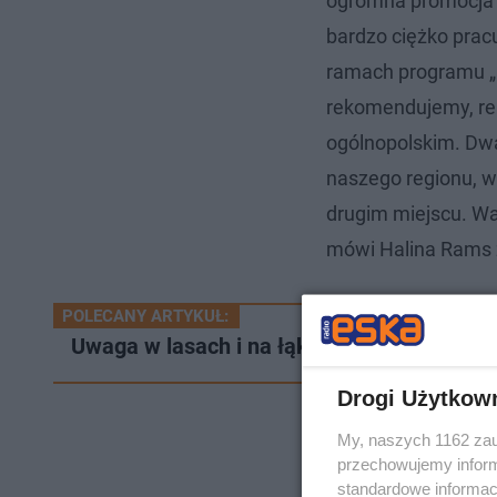
ogromna promocja w
bardzo ciężko prac
ramach programu „K
rekomendujemy, re
ogólnopolskim. Dwa 
naszego regionu, w
drugim miejscu. Wa
mówi Halina Rams 
POLECANY ARTYKUŁ:
Uwaga w lasach i na łąkach. Rusza jesienn
Drogi Użytkow
My, naszych 1162 zau
przechowujemy informa
standardowe informac