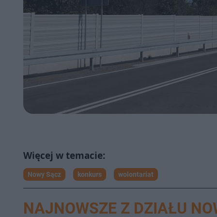
Nowy Sącz
konkurs
wolontariat
NAJNOWSZE Z DZIAŁU NO