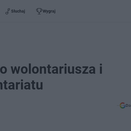
Słuchaj
Wygraj
o wolontariusza i
tariatu
Do