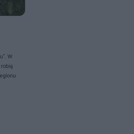
ku”. W
 robią
regionu