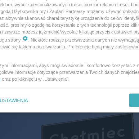
klam, wybór spersonalizowanych treści, pomiar reklam i treści, bad
 zgodą Użytkownika my i Zaufani Partnerzy możemy używać dokład
az aktywnie skanować charakterystykę urządzenia do celów identyfi
ść, prosimy o zgodę na korzystanie z tych technologii poprzez klikn
a i zawsze możesz ją zmienić/wycofać klikając przycisk ustawień pr
ogu strony
. Niektóre rodzaje przetwarzania danych nie wymagaj
iwić się takiemu przetwarzaniu. Preferencje będą miały zastosowanie
szymi informacjami, abyś mógł świadomie i komfortowo korzystać z
gółowe informacje dotyczące przetwarzania Twoich danych znajdzi
zstrzygnięcie tego małopolskiego konkursu będzie 5 gr
s
oraz po kliknięciu w „Ustawienia”.
u będą reprezentować Małopolskę w etapie ogólnopolski
USTAWIENIA