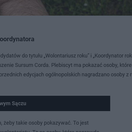
koordynatora
ydatów do tytułu „Wolontariusz roku” i „Koordynator ro
zenie Sursum Corda. Plebiscyt ma pokazać osoby, które
oprzednich edycjach ogólnopolskich nagradzano osoby z 
owym Sączu
 żeby takie osoby pokazywać. To jest