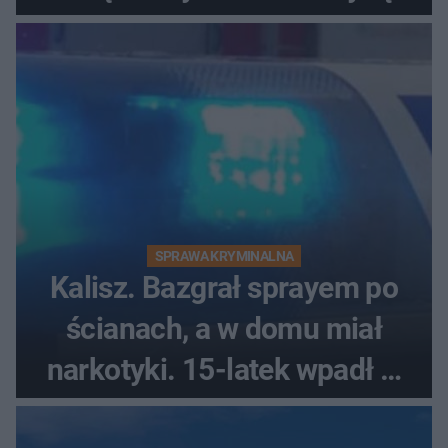
każdego miłośnika gwiazd
SPRAWA KRYMINALNA
Kalisz. Bazgrał sprayem po
ścianach, a w domu miał
narkotyki. 15-latek wpadł w
ręce policjantów