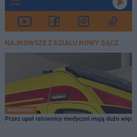
TERAZ
GRAMY
NAJNOWSZE Z DZIAŁU NOWY SĄCZ
WIADOMOŚCI
Przez upał ratownicy medyczni mają dużo więce