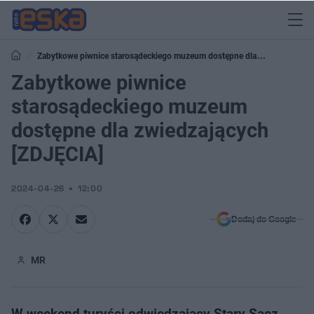
Zabytkowe piwnice starosądeckiego muzeum dostępne dla
zwiedzających [ZDJĘCIA]
Zabytkowe piwnice
starosądeckiego muzeum
dostępne dla zwiedzających
[ZDJĘCIA]
2024-04-26
12:00
Dodaj do Google
MR
W weekend turyści odwiedzający Stary Sącz