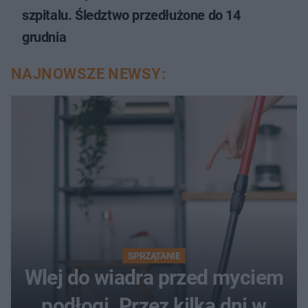
szpitalu. Śledztwo przedłużone do 14
grudnia
NAJNOWSZE NEWSY:
SPRZĄTANIE
Wlej do wiadra przed myciem
podłogi. Przez kilka dni w