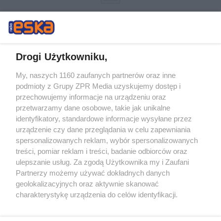
Drogi Użytkowniku,
My, naszych 1160 zaufanych partnerów oraz inne
Żaden utwór zamieszczony w serwisie nie może być powielany i
podmioty z Grupy ZPR Media uzyskujemy dostęp i
rozpowszechniany lub dalej rozpowszechniany w jakikolwiek sposób (w
przechowujemy informacje na urządzeniu oraz
tym także elektroniczny lub mechaniczny) na jakimkolwiek polu
eksploatacji w jakiejkolwiek formie, włącznie z umieszczaniem w
przetwarzamy dane osobowe, takie jak unikalne
Internecie bez pisemnej zgody właściciela praw. Jakiekolwiek użycie lub
identyfikatory, standardowe informacje wysyłane przez
wykorzystanie utworów w całości lub w części z naruszeniem prawa,
tzn. bez właściwej zgody, jest zabronione pod groźbą kary i może być
urządzenie czy dane przeglądania w celu zapewniania
ścigane prawnie.
spersonalizowanych reklam, wybór spersonalizowanych
treści, pomiar reklam i treści, badanie odbiorców oraz
ulepszanie usług. Za zgodą Użytkownika my i Zaufani
Partnerzy możemy używać dokładnych danych
geolokalizacyjnych oraz aktywnie skanować
charakterystykę urządzenia do celów identyfikacji.
Ponieważ cenimy Twoją prywatność, prosimy o zgodę na
O nas
korzystanie z tych technologii poprzez kliknięcie